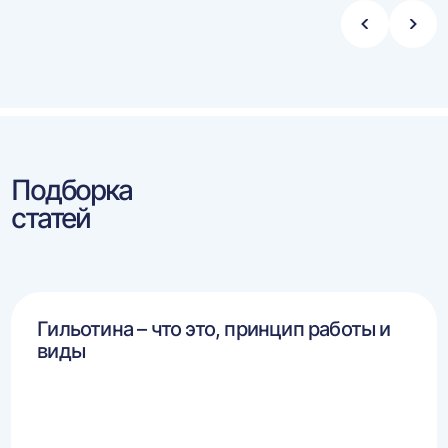
Стрелка
Стре
влево
впра
Подборка
статей
Гильотина – что это, принцип работы и
виды