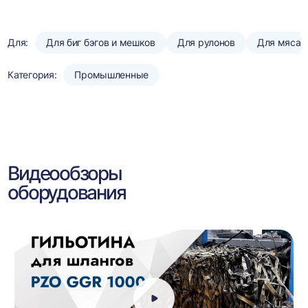
Для:
Для биг бэгов и мешков
Для рулонов
Для мяса и
Категория:
Промышленные
Видеообзоры
оборудования