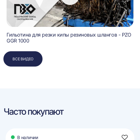
R
Гильотина для резки кипы резиновых шлангов - PZO
GGR 1000
ВСЕ ВИДЕО
Часто покупают
В наличии
авить
Добави