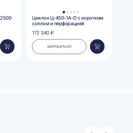
1
2
3
4
5
-2500
Циклон Ц-450-1A-D с коротким
соплом и перфорацией
172 340 ₽
ЗАПРОСИТЬ КП
Добавить
Добавить
в
в
корзину
корзину