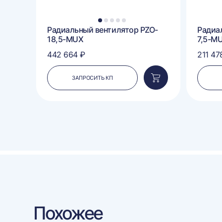
1
2
3
4
5
Радиальный вентилятор PZO-
Радиа
18,5-MUX
7,5-M
442 664 ₽
211 47
ЗАПРОСИТЬ КП
Добавить
в
корзину
Похожее