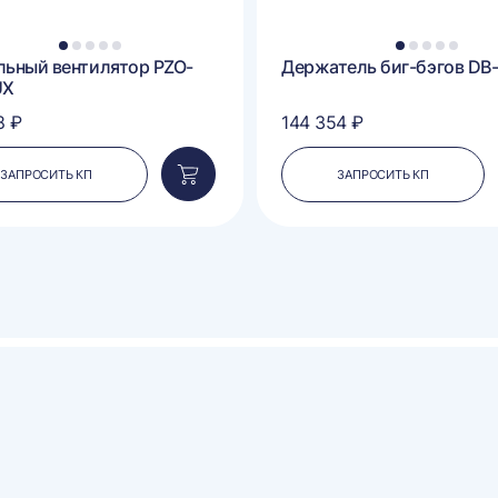
1
2
3
4
5
1
2
3
4
5
льный вентилятор PZO-
Держатель биг-бэгов DB
UX
8 ₽
144 354 ₽
ЗАПРОСИТЬ КП
ЗАПРОСИТЬ КП
Добавить
в
корзину