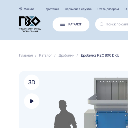
Москва
Доставка
Сервисная служба
Стать дилером
О 
КАТАЛОГ
Главная
Каталог
Дробилки
Дробилка PZO 800 DKU
Открыть
панель
выбора
платформы
для
просмотра