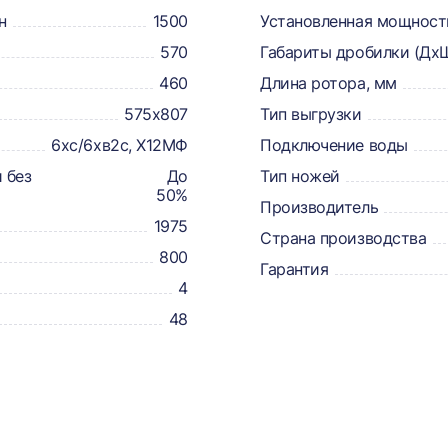
н
1500
Установленная мощность
570
Габариты дробилки (Дх
460
Длина ротора, мм
575х807
Тип выгрузки
6хс/6хв2с, Х12МФ
Подключение воды
 без
До
Тип ножей
50%
Производитель
1975
Страна производства
800
Гарантия
4
48