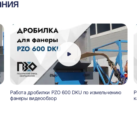
ания
Работа дробилки PZO 600 DKU по измельчению
Р
фанеры видеообзор
к