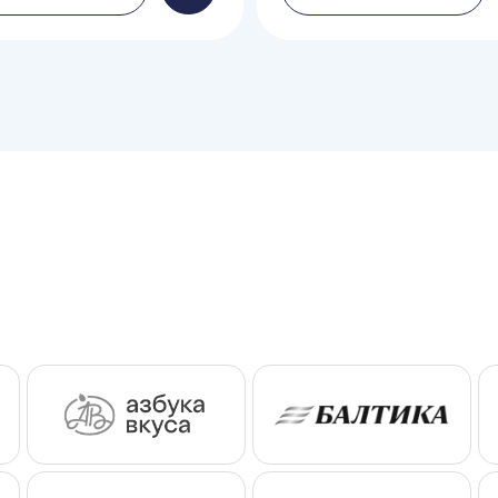
в
корзину