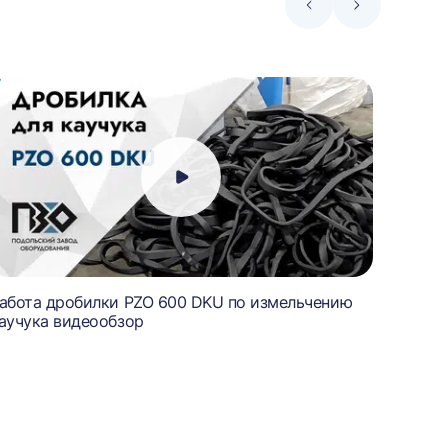
Стрелка
Стрелка
влево
вправо
абота дробилки PZO 600 DKU по измельчению
Работа
аучука видеообзор
брака 