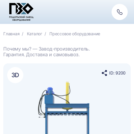
Обратн
связь
Главная
Каталог
Прессовое оборудование
Почему мы? — Завод-производитель.
Гарантия. Доставка и самовывоз.
ID: 9200
Поделиться
в
социальных
сетях