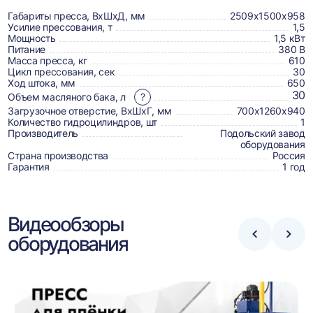
о
товаре,
Габариты пресса, ВхШхД, мм
2509х1500х958
Усилие прессования, т
1,5
доставке,
Мощность
1,5 кВт
Питание
380 В
отзывах
Масса пресса, кг
610
Цикл прессования, сек
30
и
Ход штока, мм
650
сертификаты
30
Объем масляного бака, л
?
Загрузочное отверстие, ВхШхГ, мм
700х1260х940
Количество гидроцилиндров, шт
1
Производитель
Подольский завод
оборудования
Страна производства
Россия
Гарантия
1 год
Видеообзоры
оборудования
Стрелка
Стре
влево
впра