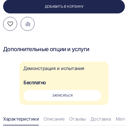
ДОБАВИТЬ В КОРЗИНУ
Добавить
Добавить
Перейти
в
в
к
избранное
сравнение
сравнению
Дополнительные опции и услуги
Демонстрация и испытания
Бесплатно
ЗАПИСАТЬСЯ
Информация
Характеристики
Описание
Отзывы
Доставка
Мате