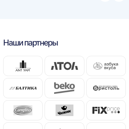
влево
впра
Наши партнеры