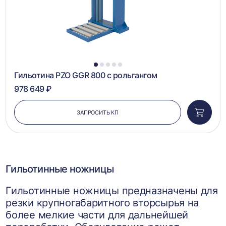
1
2
3
4
5
Гильотина PZO GGR 800 с рольгангом
978 649 ₽
ЗАПРОСИТЬ КП
Добави
в
корзин
Гильотинные ножницы
Гильотинные ножницы предназначены для
резки крупногабаритного вторсырья на
более мелкие части для дальнейшей