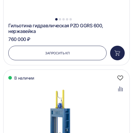
1
2
3
4
5
Гильотина гидравлическая PZO GGRS 600,
нержавейка
760 000 ₽
ЗАПРОСИТЬ КП
Добави
в
корзин
В наличии
Добав
в
избра
Добав
в
сравн