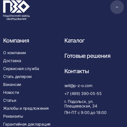
Пере
в
нача
Компания
Каталог
О компании
Готовые решения
Доставка
Сервисная служба
Контакты
Стать дилером
Вакансии
sell@p-z-o.com
Новости
+7 (499) 390-05-55
Статьи
г. Подольск, ул.
Плещеевская, 34
Жалобы и предложения
ПН-ПТ с
9:00
до
18:00
Реквизиты
Гарантийная декларация