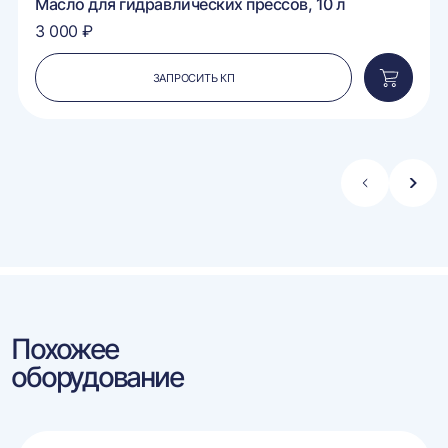
Масло для гидравлических прессов, 10 л
3 000 ₽
ЗАПРОСИТЬ КП
вить
Добавит
в
ину
корзину
Стрелка
Стре
влево
впра
Похожее
оборудование