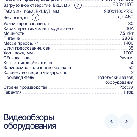
товаре,
600х1100
Загрузочное отверстие, ВхШ, мм
?
доставке,
Габариты тюка, ВхШхД, мм
900х1100х750
отзывах
до 450
Вес тюка, кг
?
Усилие прессования, т
30
и
Характеристики электродвигателя
16А
сертификаты
Мощность
7,5 кВт
Питание
380 В
Масса пресса, кг
1400
Цикл прессования, сек
35
Ход штока, мм
1000
Обвязка тюка
Ручная
Кол-во ниток обвязки, шт
4
Заливаемое количество масла, л
52
Количество гидроцилиндров, шт
2
Производитель
Подольский завод
оборудования
Страна производства
Россия
Гарантия
1 год
Видеообзоры
оборудования
Стрелка
Стре
влево
впра