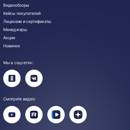
Видеообзоры
Кейсы покупателей
Лицензии и сертификаты
Менеджеры
Акции
Новинки
Мы в соцсетях:
Вы
Вы
перейдете
перейдете
в
в
группу
группу
Одноклассники
ВКонтакте
Смотрите видео:
Вы
перейдете
Вы
Вы
Вы
на
перейдете
перейдете
перейдете
канал
на
на
на
YouTube