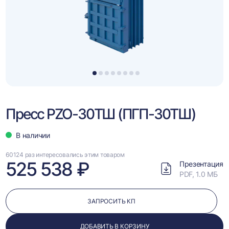
1
2
3
4
5
6
7
8
Пресс PZO-30ТШ (ПГП-30ТШ)
В наличии
60124 раз интересовались этим товаром
525 538 ₽
Презентация
PDF, 1.0 МБ
ЗАПРОСИТЬ КП
ДОБАВИТЬ В КОРЗИНУ