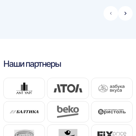
Стрелка
Стре
влево
впра
Наши партнеры