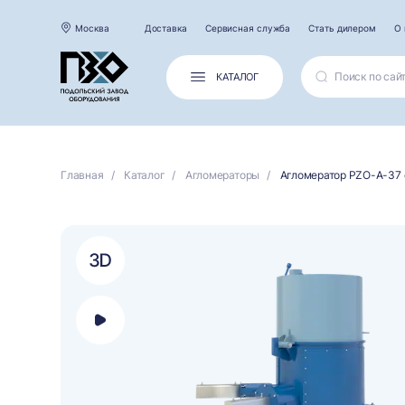
Москва
Доставка
Сервисная служба
Стать дилером
О 
КАТАЛОГ
Главная
Каталог
Агломераторы
Агломератор PZO-А-37 
Открыть
панель
выбора
платформы
для
просмотра