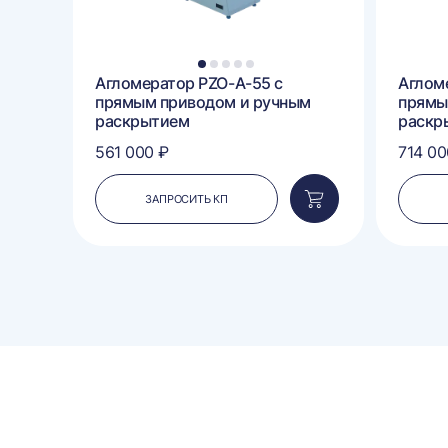
1
2
3
4
5
 с
Агломератор PZO-А-55 с
Аглом
ным
прямым приводом и ручным
прямы
раскрытием
раскр
561 000 ₽
714 00
ЗАПРОСИТЬ КП
Добавить
Добавить
в
в
корзину
корзину