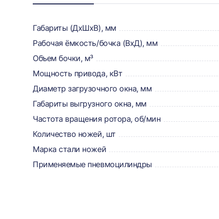
о
товаре,
Габариты (ДхШхВ), мм
Рабочая ёмкость/бочка (ВхД), мм
доставке,
Объем бочки, м³
отзывах
Мощность привода, кВт
и
Диаметр загрузочного окна, мм
сертификаты
Габариты выгрузного окна, мм
Частота вращения ротора, об/мин
Количество ножей, шт
Марка стали ножей
Применяемые пневмоцилиндры