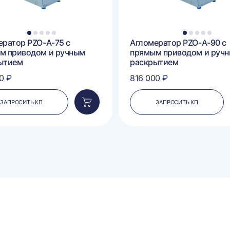
1
2
3
4
5
1
2
3
4
5
ератор PZO-А-75 с
Агломератор PZO-А-90 с
м приводом и ручным
прямым приводом и руч
ытием
раскрытием
0 ₽
816 000 ₽
ЗАПРОСИТЬ КП
ЗАПРОСИТЬ КП
Добавить
в
корзину