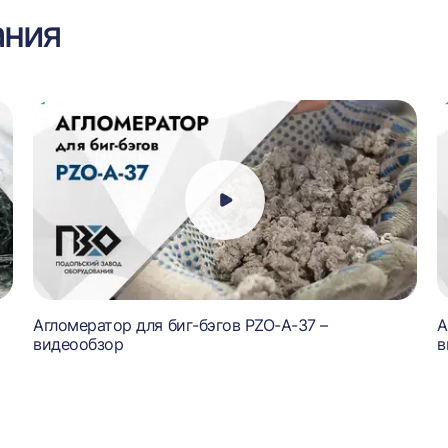
ания
Агломератор для биг-бэгов PZO-А-37 –
А
видеообзор
в