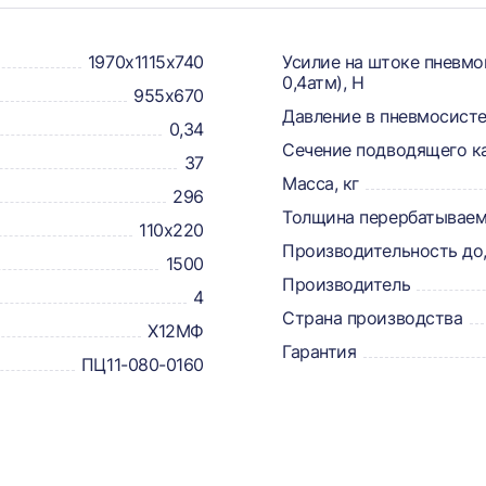
1970х1115х740
Усилие на штоке пневмо
0,4атм), Н
955x670
Давление в пневмосисте
0,34
Сечение подводящего к
37
Масса, кг
296
Толщина перербатываем
110х220
Производительность до,
1500
Производитель
4
Страна производства
Х12МФ
Гарантия
ПЦ11-080-0160