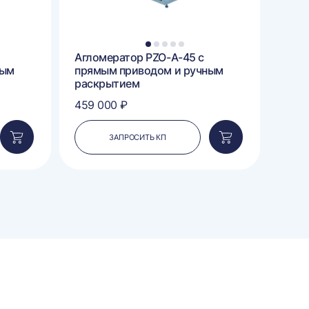
1
2
3
4
5
Агломератор PZO-А-45 с
Агло
ным
прямым приводом и ручным
прям
раскрытием
рас
459 000 ₽
306 
ЗАПРОСИТЬ КП
Добавить
Добавить
в
в
корзину
корзину