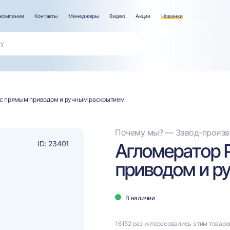
компании
Контакты
Менеджеры
Видео
Акции
Новинки
с прямым приводом и ручным раскрытием
Почему мы? — Завод-произво
ID: 23401
Агломератор 
приводом и р
В наличии
16152 раз интересовались этим товар