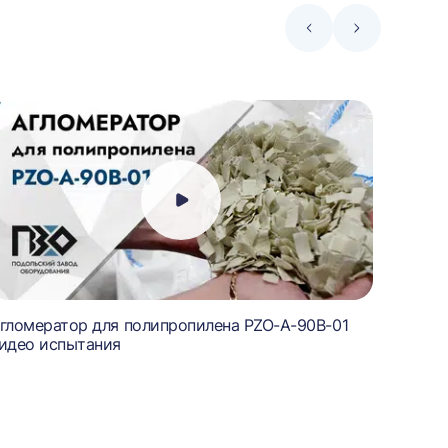
Стрелка
Стрелка
влево
вправо
гломератор для полипропилена PZO-A-90B-01
Агломе
идео испытания
видеоо