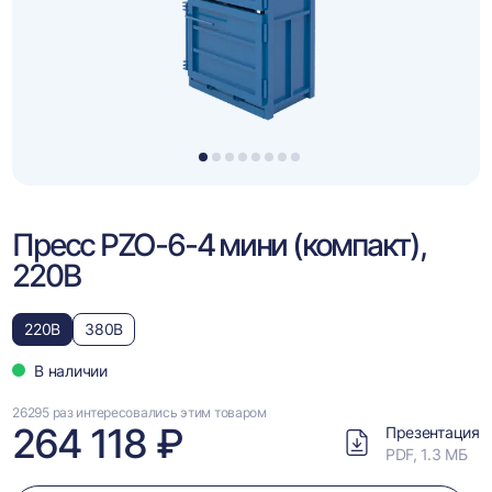
1
2
3
4
5
6
7
8
Пресс PZO-6-4 мини (компакт),
220В
220В
380В
В наличии
26295 раз интересовались этим товаром
264 118 ₽
Презентация
PDF, 1.3 МБ