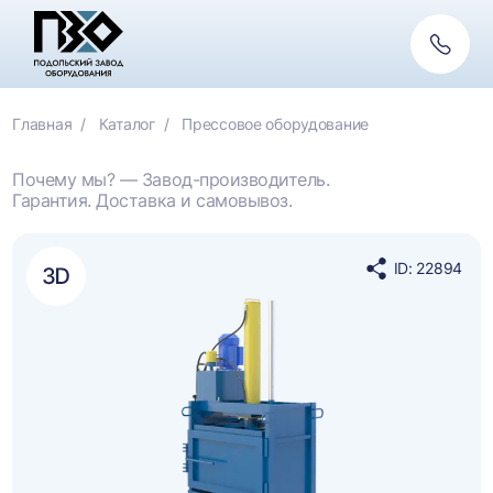
Обратн
связь
Главная
Каталог
Прессовое оборудование
Почему мы? — Завод-производитель.
Гарантия. Доставка и самовывоз.
ID: 22894
Поделиться
в
социальных
сетях