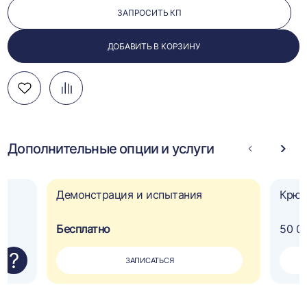
ЗАПРОСИТЬ КП
ДОБАВИТЬ В КОРЗИНУ
Добавить
Добавить
Перейти
в
в
к
избранное
сравнение
сравнению
Дополнительные опции и услуги
Стрелка
Стре
влево
впра
Демонстрация и испытания
Крюк
Бесплатно
50 0
?
ЗАПИСАТЬСЯ