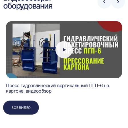
оборудования
Стрелка
Стре
влево
впра
Пресс гидравлический вертикальный ПГП-6 на
картоне, видеообзор
ВСЕ ВИДЕО