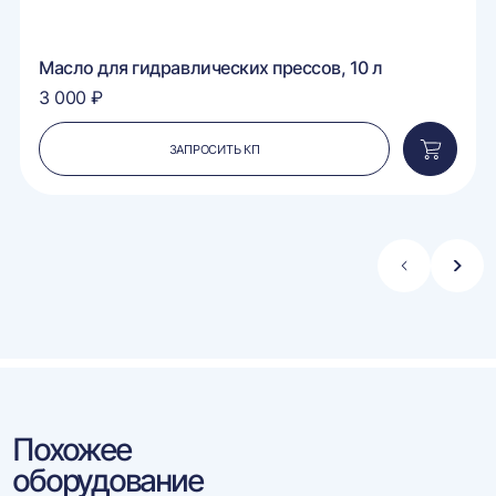
Масло для гидравлических прессов, 10 л
3 000 ₽
ЗАПРОСИТЬ КП
вить
Добавит
в
ину
корзину
Стрелка
Стре
влево
впра
Похожее
оборудование