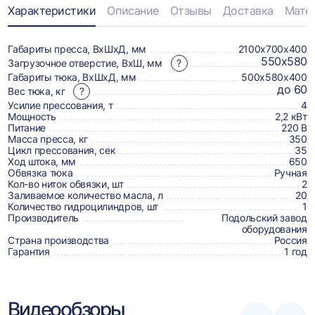
Информация
Характеристики
Описание
Отзывы
Доставка
Мате
о
товаре,
Габариты пресса, ВхШхД, мм
2100х700х400
550х580
Загрузочное отверстие, ВхШ, мм
?
доставке,
Габариты тюка, ВхШхД, мм
500х580х400
отзывах
до 60
Вес тюка, кг
?
Усилие прессования, т
4
и
Мощность
2,2 кВт
сертификаты
Питание
220 В
Масса пресса, кг
350
Цикл прессования, сек
35
Ход штока, мм
650
Обвязка тюка
Ручная
Кол-во ниток обвязки, шт
2
Заливаемое количество масла, л
20
Количество гидроцилиндров, шт
1
Производитель
Подольский завод
оборудования
Страна производства
Россия
Гарантия
1 год
Видеообзоры