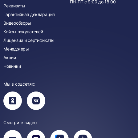
ПН-ПТ с
9:00
до
18:00
Реквизиты
Гарантийная декларация
Видеообзоры
Кейсы покупателей
Лицензии и сертификаты
Менеджеры
Акции
Новинки
Мы в соцсетях:
Вы
Вы
перейдете
перейдете
в
в
группу
группу
Одноклассники
ВКонтакте
Смотрите видео:
Вы
перейдете