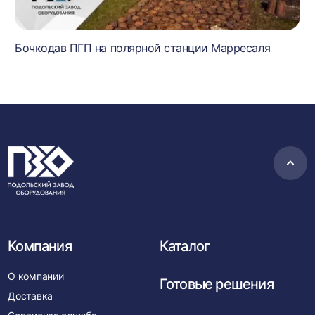
Бочкодав ПГП на полярной станции Марресаля
Пере
в
нача
Компания
Каталог
О компании
Готовые решения
Доставка