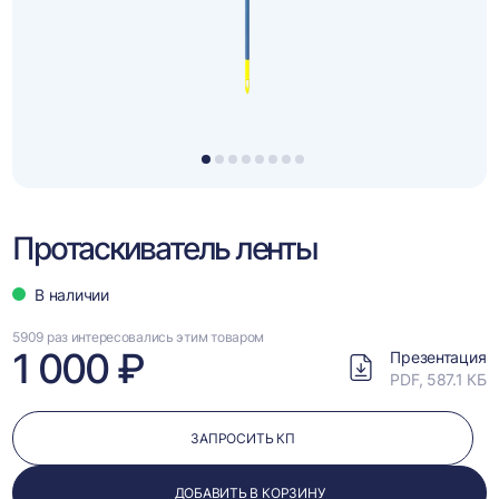
1
2
3
4
5
6
7
8
Протаскиватель лeнты
В наличии
5909 раз интересовались этим товаром
1 000 ₽
Презентация
PDF, 587.1 КБ
ЗАПРОСИТЬ КП
ДОБАВИТЬ В КОРЗИНУ