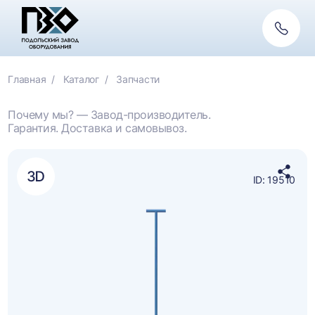
Обратн
связь
Главная
Каталог
Запчасти
Почему мы? — Завод-производитель.
Гарантия. Доставка и самовывоз.
ID: 19510
Подел
в
социа
сетях