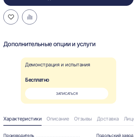
Добавить
Добавить
Перейти
в
в
к
избранное
сравнение
сравнению
Дополнительные опции и услуги
Демонстрация и испытания
Бесплатно
ЗАПИСАТЬСЯ
Информация
Характеристики
Описание
Отзывы
Доставка
Лице
о
Производитель
Подольский завод