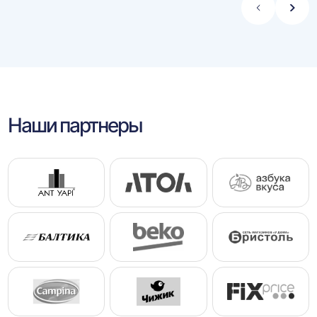
Стрелка
Стре
влево
впра
Наши партнеры