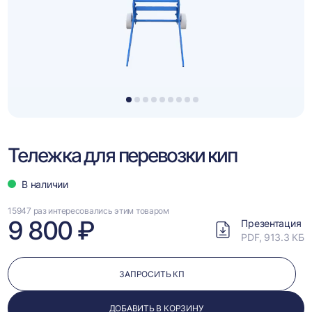
1
2
3
4
5
6
7
8
9
Тележка для перевозки кип
В наличии
15947 раз интересовались этим товаром
9 800 ₽
Презентация
PDF, 913.3 КБ
ЗАПРОСИТЬ КП
ДОБАВИТЬ В КОРЗИНУ