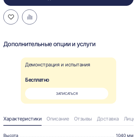
Добавить
Добавить
Перейти
в
в
к
избранное
сравнение
сравнению
Дополнительные опции и услуги
Демонстрация и испытания
Бесплатно
ЗАПИСАТЬСЯ
Информация
Характеристики
Описание
Отзывы
Доставка
Лице
о
Высота
1040 мм