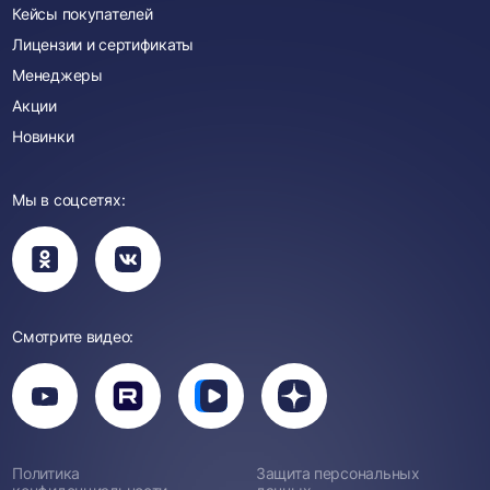
Кейсы покупателей
Лицензии и сертификаты
Менеджеры
Акции
Новинки
Мы в соцсетях:
Вы
Вы
перейдете
перейдете
в
в
группу
группу
Одноклассники
ВКонтакте
Смотрите видео:
Вы
перейдете
Вы
Вы
Вы
на
перейдете
перейдете
перейдете
канал
на
на
на
YouTube
канал
канал
канал
Rutube
Вк
Дзен
Политика
Защита персональных