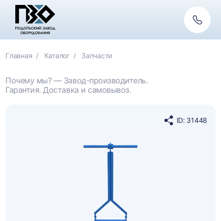
Обратн
связь
Главная
Каталог
Запчасти
Почему мы? — Завод-производитель.
Гарантия. Доставка и самовывоз.
ID: 31448
Поделиться
в
социальных
сетях