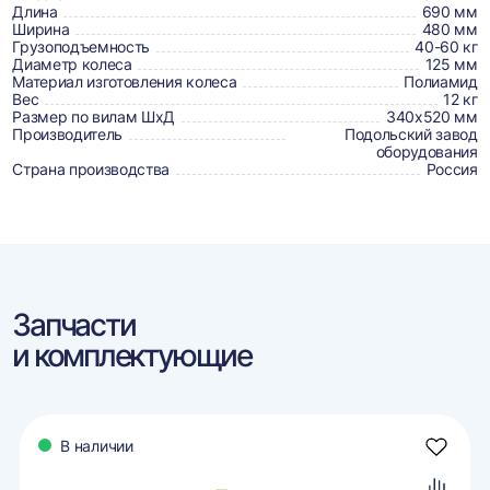
товаре,
Длина
690 мм
доставке,
Ширина
480 мм
Грузоподъемность
40-60 кг
отзывах
Диаметр колеса
125 мм
Материал изготовления колеса
Полиамид
и
Вес
12 кг
сертификаты
Размер по вилам ШхД
340х520 мм
Производитель
Подольский завод
оборудования
Страна производства
Россия
Запчасти
и комплектующие
В наличии
авить
Добави
в