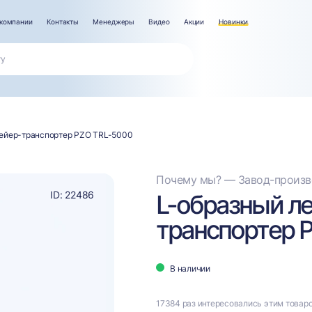
компании
Контакты
Менеджеры
Видео
Акции
Новинки
вейер-транспортер PZO TRL-5000
Почему мы? — Завод-произво
ID: 22486
L-образный л
транспортер 
В наличии
17384 раз интересовались этим товар