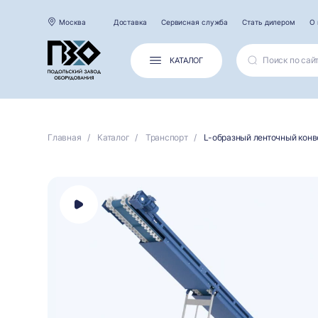
Москва
Доставка
Сервисная служба
Стать дилером
О 
КАТАЛОГ
Главная
Каталог
Транспорт
L-образный ленточный кон
Открыть
панель
выбора
платформы
для
просмотра
видео