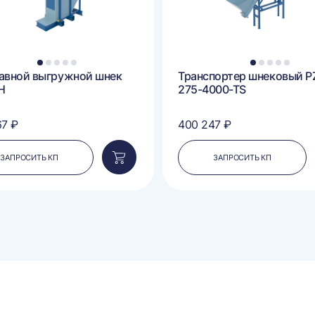
1
2
3
4
5
1
2
3
4
5
авной выгружной шнек
Транспортер шнековый P
H
275-4000-TS
67 ₽
400 247 ₽
ЗАПРОСИТЬ КП
ЗАПРОСИТЬ КП
Добавить
в
корзину