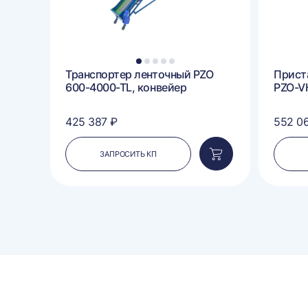
1
2
3
4
5
00-
Транспортер ленточный PZO
Прист
600-4000-TL, конвейер
PZO-V
425 387 ₽
552 0
ЗАПРОСИТЬ КП
Добавить
Добавить
в
в
корзину
корзину