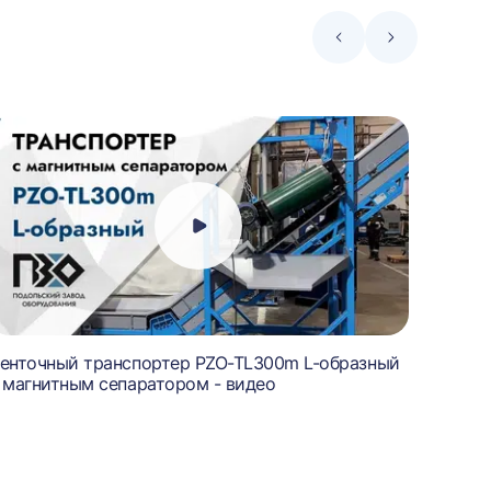
Стрелка
Стрелка
влево
вправо
енточный транспортер PZO-TL300m L-образный
Шредер
 магнитным сепаратором - видео
шлаков
600/40