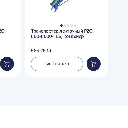
1
2
3
4
5
ZO
Транспортер ленточный PZO
Лент
600-6000-TLS, конвейер
сорт
TLS-
565 753 ₽
1 06
ЗАПРОСИТЬ КП
Добавить
Добавить
в
в
корзину
корзину