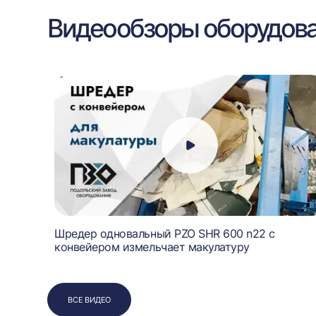
Видеообзоры оборудов
зор
Шредер одновальный PZO SHR 600 n22 с
конвейером измельчает макулатуру
ВСЕ ВИДЕО