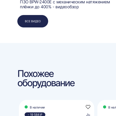
ПЗО BPW-2400E с механическим натяжением
плёнки до 400% - видеообзор
ВСЕ ВИДЕО
Похожее
оборудование
В наличии
В на
Добавить
Добавить
в
в
- 19 584 ₽