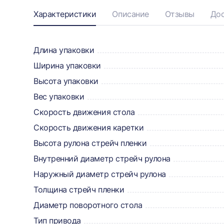
Информация
Характеристики
Описание
Отзывы
Дос
о
товаре,
Длина упаковки
Ширина упаковки
доставке,
Высота упаковки
отзывах
Вес упаковки
и
Скорость движения стола
сертификаты
Скорость движения каретки
Высота рулона стрейч пленки
Внутренний диаметр стрейч рулона
Наружный диаметр стрейч рулона
Толщина стрейч пленки
Диаметр поворотного стола
Тип привода