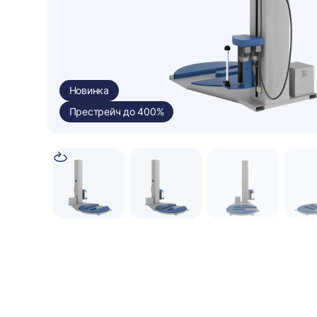
Новинка
Престрейч до 400%
Автоматическая
Прижимная плита
обрезка стрейч
Под заказ
Под заказ
?
?
ДОБАВИТЬ
ДОБАВИТЬ