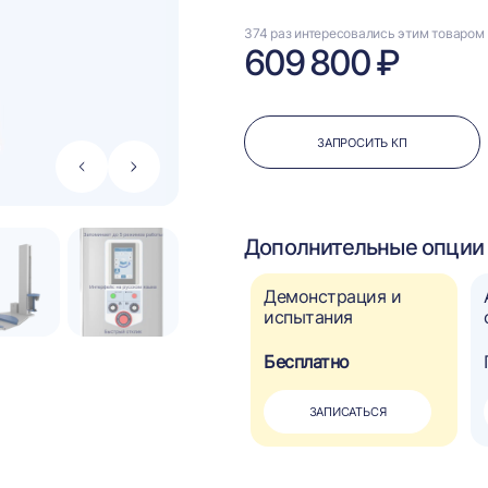
374 раз интересовались этим товаром
609 800 ₽
ЗАПРОСИТЬ КП
Стрелка
Стрелка
влево
вправо
Дополнительные опции 
Опция "Зима"
Демонстрация и
испытания
90 000 ₽
Бесплатно
?
ДОБАВИТЬ
ЗАПИСАТЬСЯ