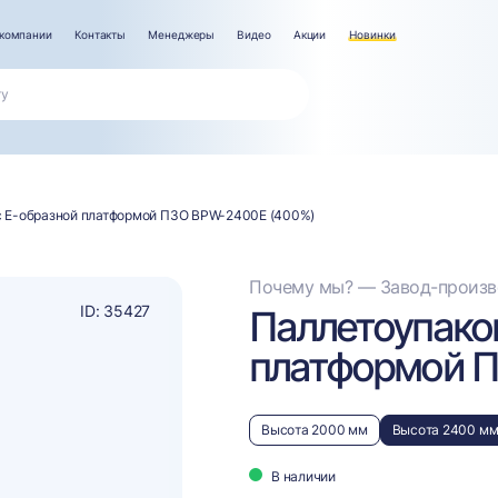
компании
Контакты
Менеджеры
Видео
Акции
Новинки
с Е-образной платформой ПЗО BPW-2400E (400%)
Почему мы? — Завод-произво
ID: 35427
Паллетоупако
платформой П
Высота 2000 мм
Высота 2400 м
В наличии