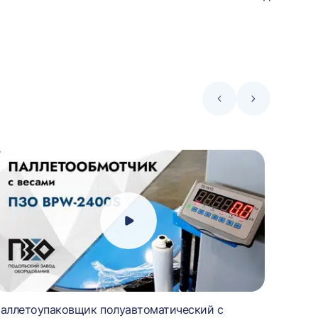
Стрелка
Стрелка
влево
вправо
аллетоупаковщик полуавтоматический с
Паллет