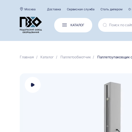
Москва
Доставка
Сервисная служба
Стать дилером
О 
КАТАЛОГ
Главная
Каталог
Паллетообмотчик
Паллетоупаковщик 
Открыть
панель
выбора
платформы
для
просмотра
видео