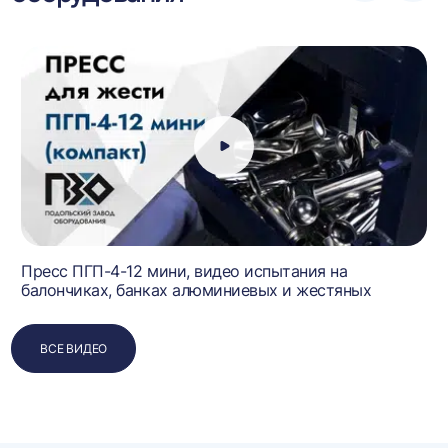
влево
впра
Пресс ПГП-4-12 мини, видео испытания на
балончиках, банках алюминиевых и жестяных
ВСЕ ВИДЕО