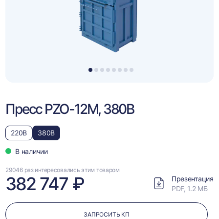
1
2
3
4
5
6
7
8
Пресс PZO-12М, 380В
220В
380В
В наличии
29046 раз интересовались этим товаром
382 747 ₽
Презентация
PDF, 1.2 МБ
ЗАПРОСИТЬ КП