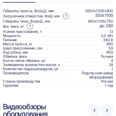
о
товаре,
Габариты пресса, ВхШхД, мм
3000х1500х900
550х1100
Загрузочное отверстие, ВхШ, мм
?
доставке,
Габариты тюка, ВхШхД, мм
900х1100х750
отзывах
до 280
Вес тюка, кг
?
Усилие прессования, т
12
и
Мощность
3,0 кВт
сертификаты
Питание
380 В
Масса пресса, кг
900
Цикл прессования, сек
50
Ход штока, мм
950
Обвязка тюка
Ручная
Кол-во ниток обвязки, шт
4
Заливаемое количество масла, л
29
Количество гидроцилиндров, шт
1
Производитель
Подольский завод
оборудования
Страна производства
Россия
Гарантия
1 год
Видеообзоры
оборудования
Стрелка
Стре