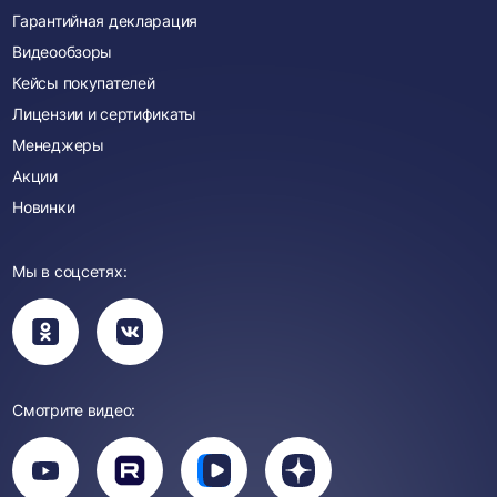
Гарантийная декларация
Видеообзоры
Кейсы покупателей
Лицензии и сертификаты
Менеджеры
Акции
Новинки
Мы в соцсетях:
Вы
Вы
перейдете
перейдете
в
в
группу
группу
Одноклассники
ВКонтакте
Смотрите видео:
Вы
перейдете
Вы
Вы
Вы
на
перейдете
перейдете
перейдете