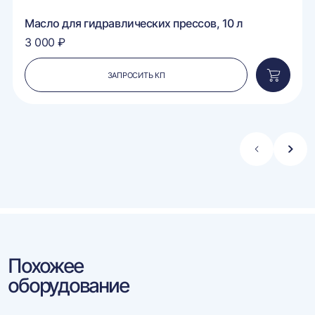
Масло для гидравлических прессов, 10 л
3 000 ₽
ЗАПРОСИТЬ КП
вить
Добавит
в
ину
корзину
Стрелка
Стре
влево
впра
Похожее
оборудование