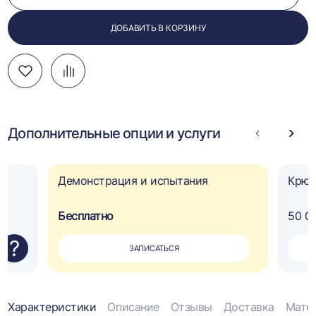
ДОБАВИТЬ В КОРЗИНУ
Добавить
Добавить
Перейти
в
в
к
избранное
сравнение
сравнению
Дополнительные опции и услуги
Стрелка
Стре
влево
впра
Демонстрация и испытания
Крюк
Бесплатно
50 0
?
ЗАПИСАТЬСЯ
Информация
Характеристики
Описание
Отзывы
Доставка
Мате