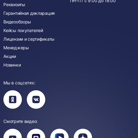
ПН-ПТ с
9:00
до
18:00
Реквизиты
Гарантийная декларация
Видеообзоры
Кейсы покупателей
Лицензии и сертификаты
Менеджеры
Акции
Новинки
Мы в соцсетях:
Вы
Вы
перейдете
перейдете
в
в
группу
группу
Одноклассники
ВКонтакте
Смотрите видео:
Вы
перейдете