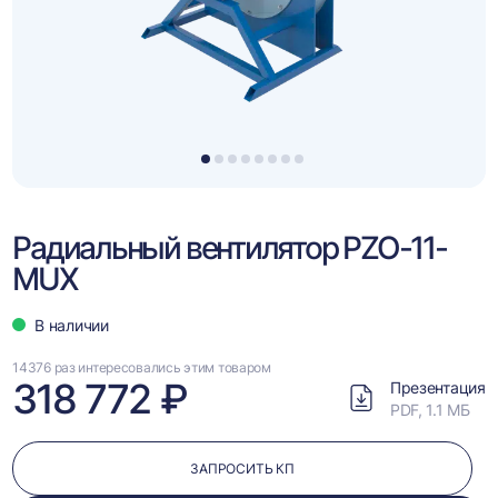
1
2
3
4
5
6
7
8
Радиальный вентилятор PZO-11-
MUX
В наличии
14376 раз интересовались этим товаром
318 772 ₽
Презентация
PDF, 1.1 МБ
ЗАПРОСИТЬ КП