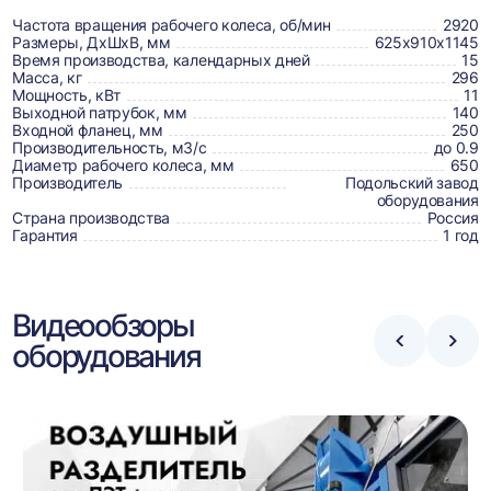
о
товаре,
Частота вращения рабочего колеса, об/мин
2920
Размеры, ДхШхВ, мм
625х910х1145
доставке,
Время производства, календарных дней
15
Масса, кг
296
отзывах
Мощность, кВт
11
Выходной патрубок, мм
140
и
Входной фланец, мм
250
сертификаты
Производительность, м3/с
до 0.9
Диаметр рабочего колеса, мм
650
Производитель
Подольский завод
оборудования
Страна производства
Россия
Гарантия
1 год
Видеообзоры
оборудования
Стрелка
Стре
влево
впра