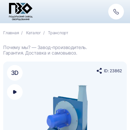
Обратн
связь
Главная
Каталог
Транспорт
Почему мы? — Завод-производитель.
Гарантия. Доставка и самовывоз.
ID: 23862
Поделиться
в
социальных
сетях
Открыть
панель
выбора
платформы
для
просмотра
видео