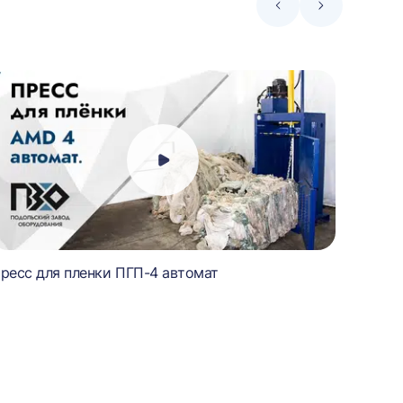
Стрелка
Стрелка
влево
вправо
ресс для пленки ПГП-4 автомат
Пресс 
картон