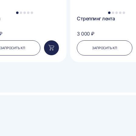
1
2
3
4
5
1
2
3
4
5
и
Стреппинг лента
₽
3 000 ₽
ЗАПРОСИТЬ КП
ЗАПРОСИТЬ КП
Добавить
в
корзину