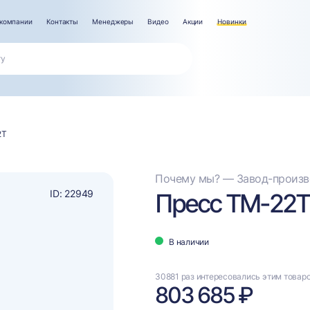
компании
Контакты
Менеджеры
Видео
Акции
Новинки
2Т
Почему мы? — Завод-произво
ID: 22949
Пресс ТМ-22Т
В наличии
30881 раз интересовались этим товар
803 685 ₽