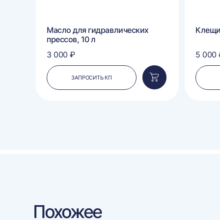
п
Масло для гидравлических
Клещ
прессов, 10 л
3 000 ₽
5 000 
ЗАПРОСИТЬ КП
Добавить
Добавить
в
в
корзину
корзину
Похожее