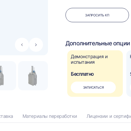
ЗАПРОСИТЬ КП
Дополнительные опции 
Стрелка
Стрелка
влево
вправо
Автоматическое
Демонстрация и
управление
испытания
110 000 ₽
Бесплатно
?
ДОБАВИТЬ
ЗАПИСАТЬСЯ
тавка
Материалы переработки
Лицензии и сертиф