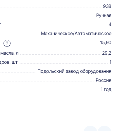
938
Ручная
т
4
Механическое/Автоматическое
15,90
л
?
масла, л
29,2
дров, шт
1
Подольский завод оборудования
Россия
1 год