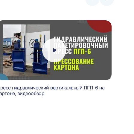
Стрелка
Стрелка
влево
вправо
ресс гидравлический вертикальный ПГП-6 на
Пресс 
артоне, видеообзор