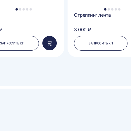
1
2
3
4
5
1
2
3
4
5
и
Стреппинг лента
₽
3 000 ₽
ЗАПРОСИТЬ КП
ЗАПРОСИТЬ КП
Добавить
в
корзину