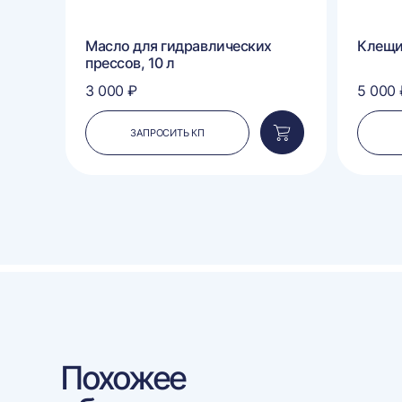
п
Масло для гидравлических
Клещ
прессов, 10 л
3 000 ₽
5 000 
ЗАПРОСИТЬ КП
Добавить
Добавить
в
в
корзину
корзину
Похожее