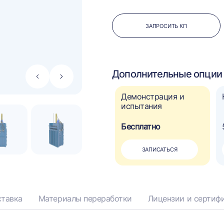
ЗАПРОСИТЬ КП
Дополнительные опции 
Стрелка
Стрелка
влево
вправо
Автоматическое
Демонстрация и
управление
испытания
110 000 ₽
Бесплатно
?
ДОБАВИТЬ
ЗАПИСАТЬСЯ
тавка
Материалы переработки
Лицензии и сертиф