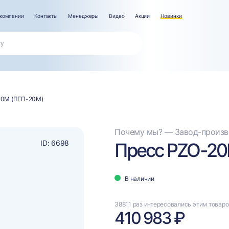
компании
Контакты
Менеджеры
Видео
Акции
Новинки
20М (ПГП-20М)
Почему мы? — Завод-произво
ID: 6698
Пресс PZO-20
В наличии
38811 раз интересовались этим товар
410 983 ₽