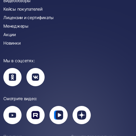
Видеообзоры
Кейсы покупателей
Лицензии и сертификаты
Менеджеры
Акции
Новинки
Мы в соцсетях:
Вы
Вы
перейдете
перейдете
в
в
группу
группу
Одноклассники
ВКонтакте
Смотрите видео:
Вы
перейдете
Вы
Вы
Вы
на
перейдете
перейдете
перейдете
канал
на
на
на
YouTube
канал
канал
канал