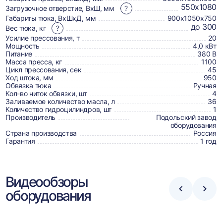
товаре,
550х1080
Загрузочное отверстие, ВхШ, мм
?
доставке,
Габариты тюка, ВхШхД, мм
900х1050х750
отзывах
до 300
Вес тюка, кг
?
Усилие прессования, т
20
и
Мощность
4,0 кВт
сертификаты
Питание
380 В
Масса пресса, кг
1100
Цикл прессования, сек
45
Ход штока, мм
950
Обвязка тюка
Ручная
Кол-во ниток обвязки, шт
4
Заливаемое количество масла, л
36
Количество гидроцилиндров, шт
1
Производитель
Подольский завод
оборудования
Страна производства
Россия
Гарантия
1 год
Видеообзоры
оборудования
Стрелка
Стре
влево
впра