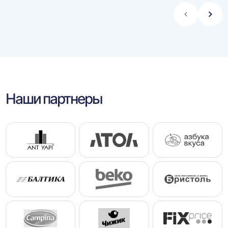
Стрелка
Стре
влево
впра
Наши партнеры