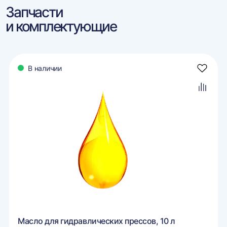
Запчасти
и комплектующие
В наличии
авить
Добави
в
ранное
избран
авить
Добави
в
внение
сравне
Масло для гидравлических прессов, 10 л