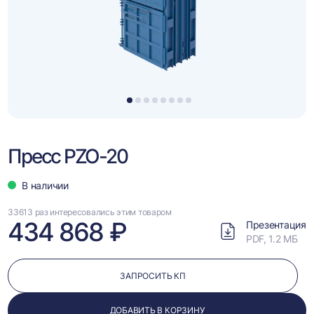
1
2
3
4
5
6
7
8
Пресс PZO-20
В наличии
33613 раз интересовались этим товаром
434 868 ₽
Презентация
PDF, 1.2 МБ
ЗАПРОСИТЬ КП
ДОБАВИТЬ В КОРЗИНУ