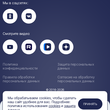
Мы в соцсетях:
Вы
Вы
перейдете
перейдете
в
в
группу
группу
Одноклассники
ВКонтакте
Смотрите видео:
Вы
перейдете
Вы
Вы
Вы
на
перейдете
перейдете
перейдете
канал
на
на
на
YouTube
канал
канал
канал
Rutube
Вк
Дзен
Политика
Защита персональных
Видео
конфиденциальности
данных
Правила обработки
Согласие на обработку
персональных данных
персональных данных
© 2016-2026
Мы обрабатываем cookies, чтобы сделать
наш сайт удобнее для вас. Подробнее:
ЗАКРЫТЬ
ЗАКРЫТЬ
ЗАКРЫТЬ
ЗАКРЫТЬ
ЗАКРЫТЬ
ПРИНЯТЬ
политика использования
cookies
и
защита
данных.