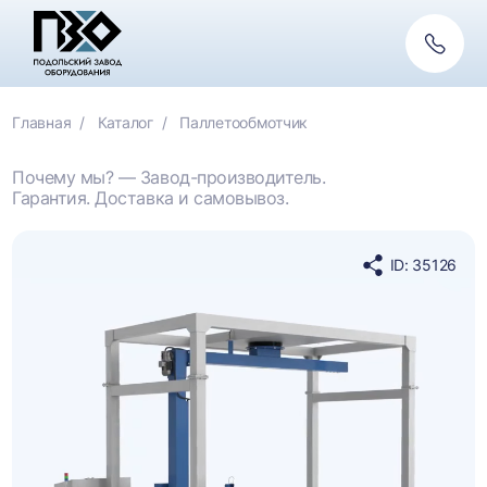
Обратн
связь
Главная
Каталог
Паллетообмотчик
Почему мы? — Завод-производитель.
Гарантия. Доставка и самовывоз.
ID: 35126
Поделиться
в
социальных
сетях