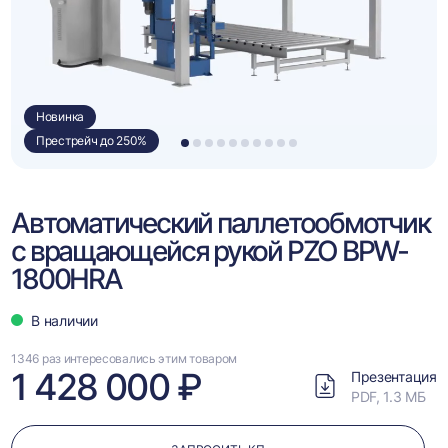
Новинка
Престрейч до 250%
1
2
3
4
5
6
7
8
9
10
Автоматический паллетообмотчик
с вращающейся рукой PZO BPW-
1800HRA
В наличии
1346 раз интересовались этим товаром
1 428 000 ₽
Презентация
PDF, 1.3 МБ