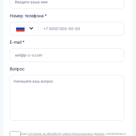
Номер телефона *
E-mail *
Вопрос
Даю
Даю
согласие на обработку своих персональных данных
, ознакомлен и