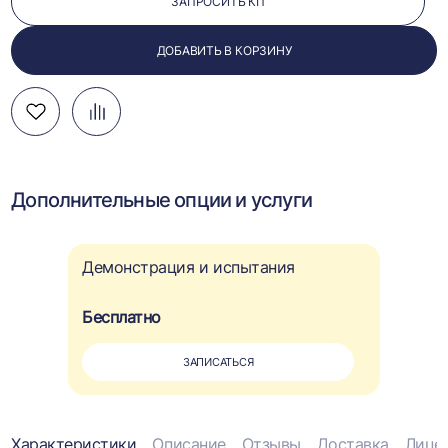
ЗАПРОСИТЬ КП
ДОБАВИТЬ В КОРЗИНУ
Добавить
Добавить
Перейти
в
в
к
избранное
сравнение
сравнению
Дополнительные опции и услуги
Демонстрация и испытания
Бесплатно
ЗАПИСАТЬСЯ
Характеристики
Описание
Отзывы
Доставка
Лице