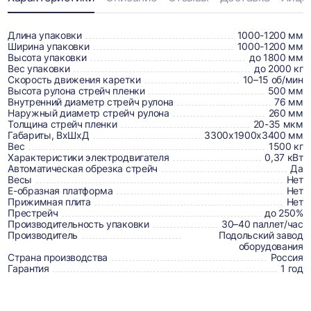
Информация
о
товаре,
Длина упаковки
1000-1200 мм
Ширина упаковки
1000-1200 мм
доставке,
Высота упаковки
до 1800 мм
Вес упаковки
до 2000 кг
отзывах
Скорость движения каретки
10–15 об/мин
Высота рулона стрейч пленки
500 мм
и
Внутренний диаметр стрейч рулона
76 мм
сертификаты
Наружный диаметр стрейч рулона
260 мм
Толщина стрейч пленки
20-35 мкм
Габариты, ВхШхД
3300х1900х3400 мм
Вес
1500 кг
Характеристики электродвигателя
0,37 кВт
Автоматическая обрезка стрейч
Да
Весы
Нет
Е-образная платформа
Нет
Прижимная плита
Нет
Престрейч
до 250%
Производительность упаковки
30–40 паллет/час
Производитель
Подольский завод
оборудования
Страна производства
Россия
Гарантия
1 год