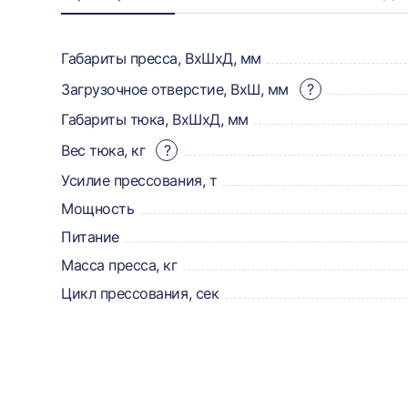
Информация
о
товаре,
Габариты пресса, ВхШхД, мм
доставке,
Загрузочное отверстие, ВхШ, мм
?
Габариты тюка, ВхШхД, мм
отзывах
Вес тюка, кг
?
и
Усилие прессования, т
сертификаты
Мощность
Питание
Масса пресса, кг
Цикл прессования, сек