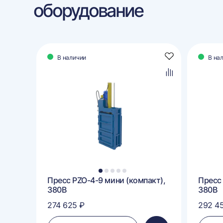
оборудование
В наличии
В на
Добавить
Добавить
в
в
избранное
избранное
Добавить
Добавить
в
в
сравнение
сравнение
1
2
3
4
5
Пресс PZO-4-9 мини (компакт),
Пресс 
380В
380В
274 625 ₽
292 4