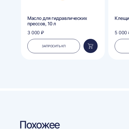
п
Масло для гидравлических
Клещ
прессов, 10 л
3 000 ₽
5 000 
ЗАПРОСИТЬ КП
Добавить
Добавить
в
в
корзину
корзину
Похожее