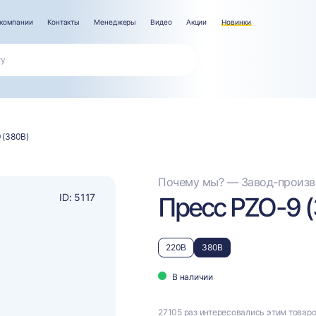
компании
Контакты
Менеджеры
Видео
Акции
Новинки
 (380В)
Почему мы? — Завод-произво
ID: 5117
Пресс PZO-9 
220В
380В
В наличии
27105 раз интересовались этим товар