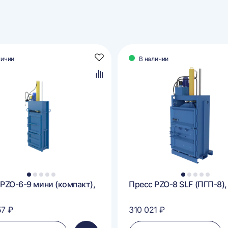
личии
В наличии
Добавить
в
избранное
Добавить
в
сравнение
1
2
3
4
5
1
2
3
4
5
PZO-6-9 мини (компакт),
Пресс PZO-8 SLF (ПГП-8),
57 ₽
310 021 ₽