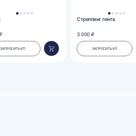
1
2
3
4
5
1
2
3
4
5
и
Стреппинг лента
₽
3 000 ₽
ЗАПРОСИТЬ КП
ЗАПРОСИТЬ КП
Добавить
в
корзину