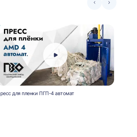
Стрелка
Стрелка
влево
вправо
ресс для пленки ПГП-4 автомат
Пресс 
картон