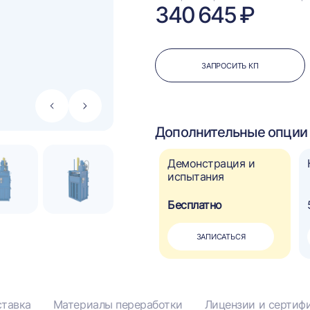
340 645 ₽
ЗАПРОСИТЬ КП
Стрелка
Стрелка
влево
вправо
Дополнительные опции 
Автоматическое
Демонстрация и
управление
испытания
110 000 ₽
Бесплатно
?
ДОБАВИТЬ
ЗАПИСАТЬСЯ
тавка
Материалы переработки
Лицензии и сертиф