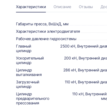
Информация
Характеристики
Описание
Отзывы
Дос
о
товаре,
Габариты пресса, ВхШхД, мм
Характеристики электродвигателя
доставке,
Рабочее давление гидросистемы
отзывах
Главный
2500 кН, Внутренний ди
и
цилиндр
сертификаты
Ускорительный
200 кН, Внутренний ди
цилиндр
Цилиндр
286 кН, Внутренний ди
выталкивания
Загрузочный
110 кН, Внутренний ди
цилиндр
Цилиндр
110 кН, Внутренни
предварительного
мм