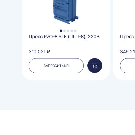
1
2
3
4
5
Пресс PZO-8 SLF (ПГП-8), 220В
Пресс 
310 021 ₽
349 21
ЗАПРОСИТЬ КП
Добавить
Добавить
в
в
корзину
корзину