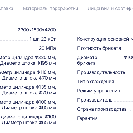
тавка
Материалы переработки
Лицензии и сертиф
2300х1600х4200
прессования
1 шт, 22 кВт
Конструкция основной 
20 МПа
Плотность брикета
аметр цилиндра Φ320 мм,
Диаметр
Φ10
Диаметр штока Φ195 мм
брикета
аметр цилиндра Φ110 мм,
Производительность
Диаметр штока Φ70 мм
Тип охлаждения
аметр цилиндра Φ135 мм,
Режим управления
Диаметр штока Φ70 мм
Производитель
аметр цилиндра Φ100 мм,
Диаметр штока Φ65 мм
Страна производства
й диаметр цилиндра Φ100
Гарантия
, Диаметр штока Φ65 мм