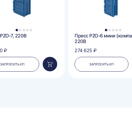
1
2
3
4
5
1
2
3
4
5
PZO-7, 220В
Пресс PZO-6 мини (компа
220В
0 ₽
274 625 ₽
ЗАПРОСИТЬ КП
ЗАПРОСИТЬ КП
Добавить
в
корзину