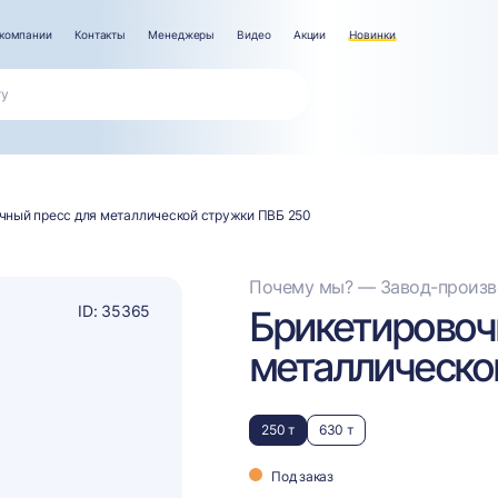
компании
Контакты
Менеджеры
Видео
Акции
Новинки
чный пресс для металлической стружки ПВБ 250
Почему мы? — Завод-произво
ID: 35365
Брикетировоч
металлическо
250 т
630 т
Под заказ