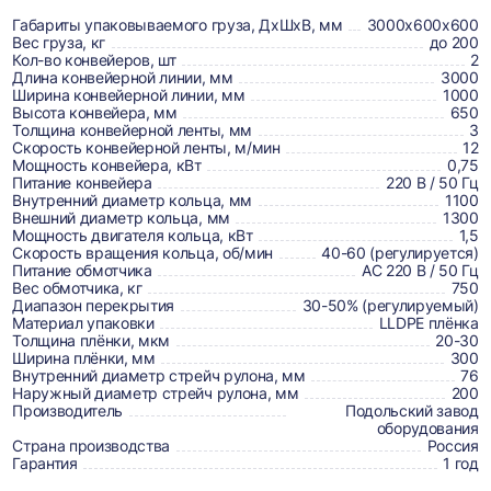
о
товаре,
Габариты упаковываемого груза, ДхШхВ, мм
3000х600х600
Вес груза, кг
до 200
доставке,
Кол-во конвейеров, шт
2
Длина конвейерной линии, мм
3000
отзывах
Ширина конвейерной линии, мм
1000
Высота конвейера, мм
650
и
Толщина конвейерной ленты, мм
3
сертификаты
Скорость конвейерной ленты, м/мин
12
Мощность конвейера, кВт
0,75
Питание конвейера
220 В / 50 Гц
Внутренний диаметр кольца, мм
1100
Внешний диаметр кольца, мм
1300
Мощность двигателя кольца, кВт
1,5
Скорость вращения кольца, об/мин
40-60 (регулируется)
Питание обмотчика
AC 220 В / 50 Гц
Вес обмотчика, кг
750
Диапазон перекрытия
30-50% (регулируемый)
Материал упаковки
LLDPE плёнка
Толщина плёнки, мкм
20-30
Ширина плёнки, мм
300
Внутренний диаметр стрейч рулона, мм
76
Наружный диаметр стрейч рулона, мм
200
Производитель
Подольский завод
оборудования
Страна производства
Россия
Гарантия
1 год