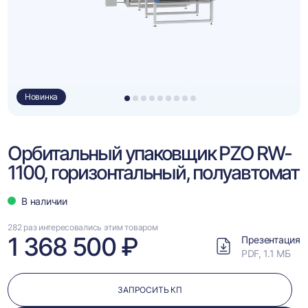
Новинка
1
2
3
4
5
6
7
8
9
Орбитальный упаковщик PZO RW-
1100, горизонтальный, полуавтомат
В наличии
282 раз интересовались этим товаром
1 368 500 ₽
Презентация
PDF, 1.1 МБ
ЗАПРОСИТЬ КП