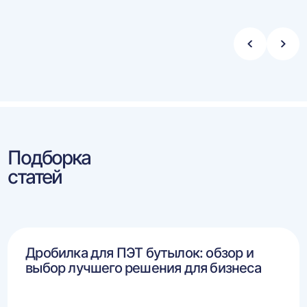
Стрелка
Стре
влево
впра
Подборка
статей
Дробилка для ПЭТ бутылок: обзор и
выбор лучшего решения для бизнеса