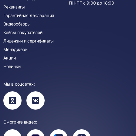
ПН-ПТ с
9:00
до
18:00
Реквизиты
Гарантийная декларация
Видеообзоры
Кейсы покупателей
Лицензии и сертификаты
Менеджеры
Акции
Новинки
Мы в соцсетях:
Вы
Вы
перейдете
перейдете
в
в
группу
группу
Одноклассники
ВКонтакте
Смотрите видео:
Вы