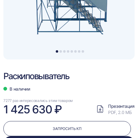
видео
1
2
3
4
5
6
7
8
Раскиповыватель
В наличии
7277 раз интересовались этим товаром
1 425 630 ₽
Презентация
PDF, 2.0 МБ
ЗАПРОСИТЬ КП