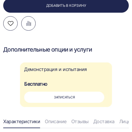
ДОБАВИТЬ В КОРЗИНУ
Добавить
Добавить
Перейти
в
в
к
избранное
сравнение
сравнению
Дополнительные опции и услуги
Демонстрация и испытания
Бесплатно
ЗАПИСАТЬСЯ
Информация
Характеристики
Описание
Отзывы
Доставка
Лице
о