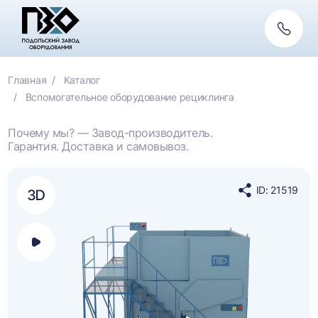
Обратн
связь
Главная
Каталог
Вспомогательное оборудование рециклинга
Почему мы? — Завод-производитель.
Гарантия. Доставка и самовывоз.
ID: 21519
Поделиться
в
социальных
сетях
Открыть
панель
выбора
платформы
для
просмотра