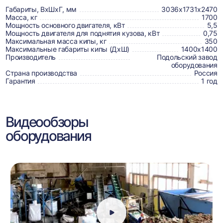
товаре,
Габариты, ВхШхГ, мм
3036х1731х2470
Масса, кг
1700
доставке,
Мощность основного двигателя, кВт
5,5
Мощность двигателя для поднятия кузова, кВт
0,75
отзывах
Максимальная масса кипы, кг
350
Максимальные габариты кипы (ДхШ)
1400х1400
и
Производитель
Подольский завод
сертификаты
оборудования
Страна производства
Россия
Гарантия
1 год
Видеообзоры
оборудования