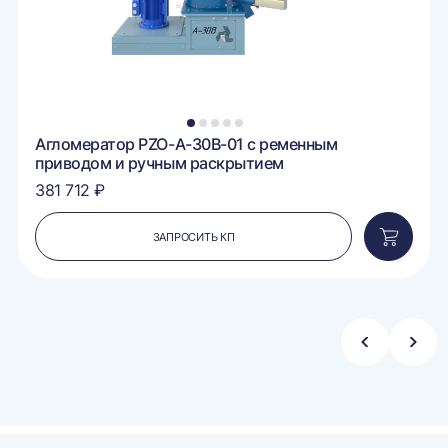
1
2
3
4
5
Агломератор PZO-A-30B-01 с ременным
приводом и ручным раскрытием
381 712 ₽
ЗАПРОСИТЬ КП
вить
Добавит
в
ину
корзину
Стрелка
Стре
влево
впра