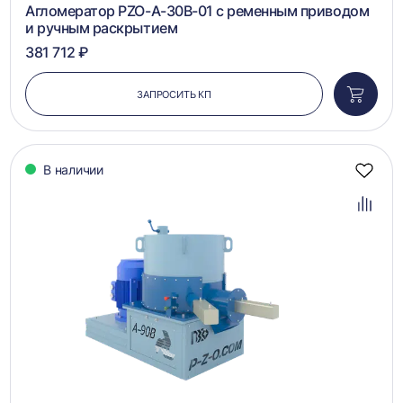
Агломератор PZO-A-30B-01 с ременным приводом
и ручным раскрытием
381 712 ₽
ЗАПРОСИТЬ КП
Добави
в
корзин
В наличии
Добав
в
избра
Добав
в
сравн