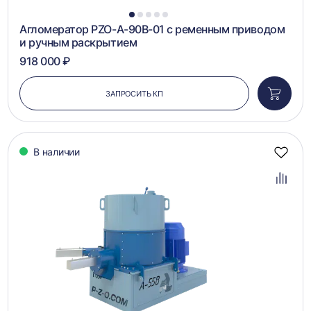
1
2
3
4
5
Агломератор PZO-A-90B-01 с ременным приводом
и ручным раскрытием
918 000 ₽
ЗАПРОСИТЬ КП
Добави
в
корзин
В наличии
Добав
в
избра
Добав
в
сравн