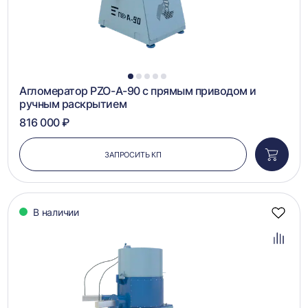
1
2
3
4
5
Агломератор PZO-А-90 с прямым приводом и
ручным раскрытием
816 000 ₽
ЗАПРОСИТЬ КП
Добави
в
корзин
В наличии
Добав
в
избра
Добав
в
сравн