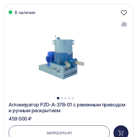
В наличии
Добав
в
избра
Добав
в
сравн
1
2
3
4
5
Агломератор PZO-А-37B-01 с ременным приводом
и ручным раскрытием
459 000 ₽
ЗАПРОСИТЬ КП
Добави