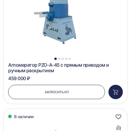
1
2
3
4
5
Агломератор PZO-А-45 с прямым приводом и
ручным раскрытием
459 000 ₽
ЗАПРОСИТЬ КП
Добави
в
корзин
В наличии
Добав
в
избра
Добав