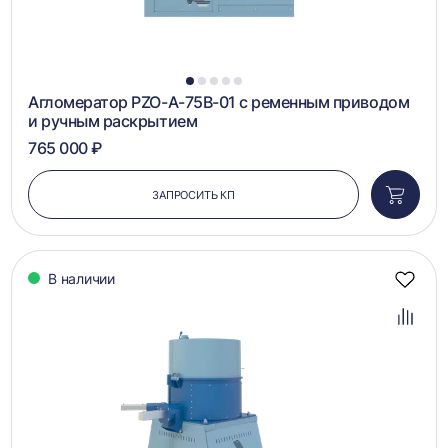
1
2
3
4
5
Агломератор PZO-A-75B-01 с ременным приводом
и ручным раскрытием
765 000 ₽
ЗАПРОСИТЬ КП
Добави
в
корзин
В наличии
Добав
в
избра
Добав
в
сравн