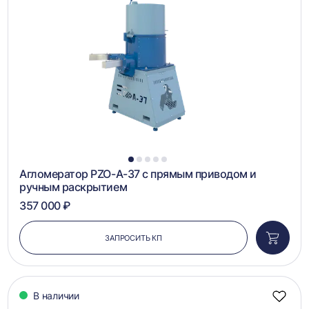
в
сравн
1
2
3
4
5
Агломератор PZO-А-37 с прямым приводом и
ручным раскрытием
357 000 ₽
ЗАПРОСИТЬ КП
Добави
в
корзин
В наличии
Добав