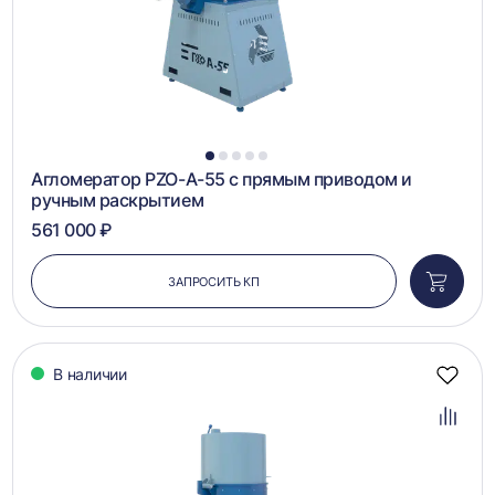
1
2
3
4
5
Агломератор PZO-А-55 с прямым приводом и
ручным раскрытием
561 000 ₽
ЗАПРОСИТЬ КП
Добави
в
корзин
В наличии
Добав
в
избра
Добав
в
сравн