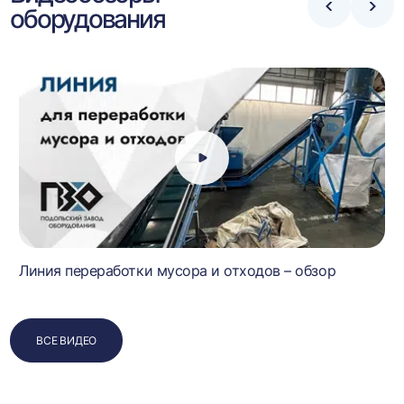
оборудования
Стрелка
Стре
влево
впра
Линия переработки мусора и отходов – обзор
ВСЕ ВИДЕО