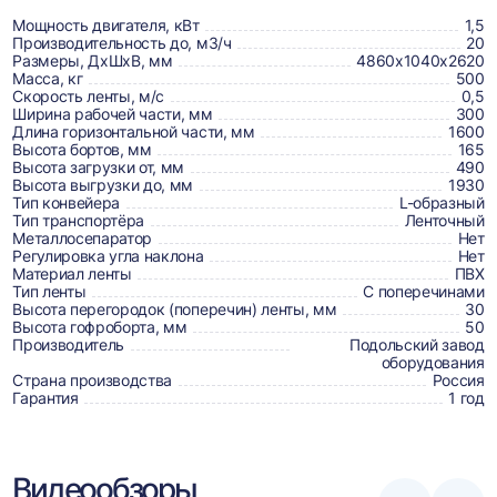
о
товаре,
Мощность двигателя, кВт
1,5
Производительность до, м3/ч
20
доставке,
Размеры, ДхШхВ, мм
4860х1040х2620
Масса, кг
500
отзывах
Скорость ленты, м/с
0,5
Ширина рабочей части, мм
300
и
Длина горизонтальной части, мм
1600
сертификаты
Высота бортов, мм
165
Высота загрузки от, мм
490
Высота выгрузки до, мм
1930
Тип конвейера
L-образный
Тип транспортёра
Ленточный
Металлосепаратор
Нет
Регулировка угла наклона
Нет
Материал ленты
ПВХ
Тип ленты
С поперечинами
Высота перегородок (поперечин) ленты, мм
30
Высота гофроборта, мм
50
Производитель
Подольский завод
оборудования
Страна производства
Россия
Гарантия
1 год
Видеообзоры