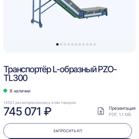
1
2
3
4
5
6
7
8
9
10
11
Транспортёр L-образный PZO-
TL300
В наличии
14532 раз интересовались этим товаром
745 071 ₽
Презентация
PDF, 1.1 МБ
ЗАПРОСИТЬ КП