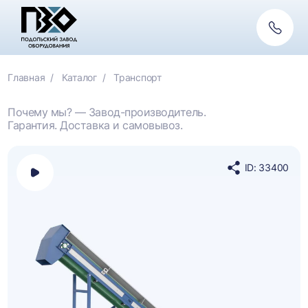
Обратн
связь
Главная
Каталог
Транспорт
Почему мы? — Завод-производитель.
Гарантия. Доставка и самовывоз.
ID: 33400
Открыть
Поделиться
панель
в
выбора
социальных
платформы
сетях
для
просмотра
видео