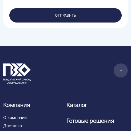
обработку
своих
персональных
ОТПРАВИТЬ
данных.
Пере
в
нача
Компания
Каталог
О компании
Готовые решения
Доставка