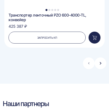
1
2
3
4
5
Транспортер ленточный PZO 600-4000-TL,
конвейер
425 387 ₽
ЗАПРОСИТЬ КП
вить
Добавит
в
ину
корзину
Стрелка
Стре
влево
впра
Наши партнеры