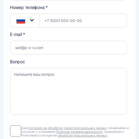
Номер телефона *
E-mail *
Вопрос
Даю
Даю
согласие на обработку своих персональных данных
, ознакомлен и
согласен с условиями
Политики конфиденциальности
, ознакомлен с
согласие
Политикой в отношении
обработки персональных данных
.
на