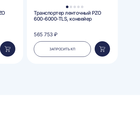
1
2
3
4
5
ZO
Транспортер ленточный PZO
L-об
600-6000-TLS, конвейер
конв
500
565 753 ₽
759 
ЗАПРОСИТЬ КП
Добавить
Добавить
в
в
корзину
корзину