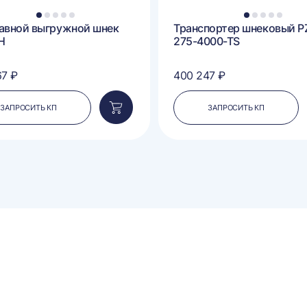
1
2
3
4
5
1
2
3
4
5
авной выгружной шнек
Транспортер шнековый P
H
275-4000-TS
67 ₽
400 247 ₽
ЗАПРОСИТЬ КП
ЗАПРОСИТЬ КП
Добавить
в
корзину