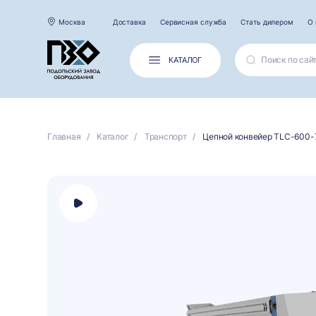
Москва
Доставка
Сервисная служба
Стать дилером
О 
КАТАЛОГ
Главная
Каталог
Транспорт
Цепной конвейер TLC-600
Открыть
панель
выбора
платформы
для
просмотра
видео