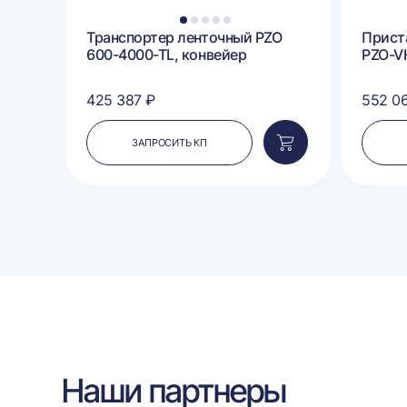
1
2
3
4
5
00-
Транспортер ленточный PZO
Прист
600-4000-TL, конвейер
PZO-V
425 387 ₽
552 0
ЗАПРОСИТЬ КП
Добавить
Добавить
в
в
корзину
корзину
Наши партнеры