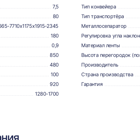
7,5
Тип конвейера
80
Тип транспортёра
665-7710х1175х1915-2345
Металлосепаратор
180
Регулировка угла наклон
0,9
Материал ленты
850
Высота перегородок (по
480
Производитель
100
Страна производства
920
Гарантия
1280-1700
ания