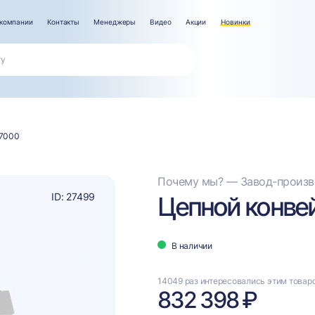
компании
Контакты
Менеджеры
Видео
Акции
Новинки
-7000
Почему мы? — Завод-произво
ID: 27499
Цепной конве
В наличии
14049 раз интересовались этим товар
832 398 ₽