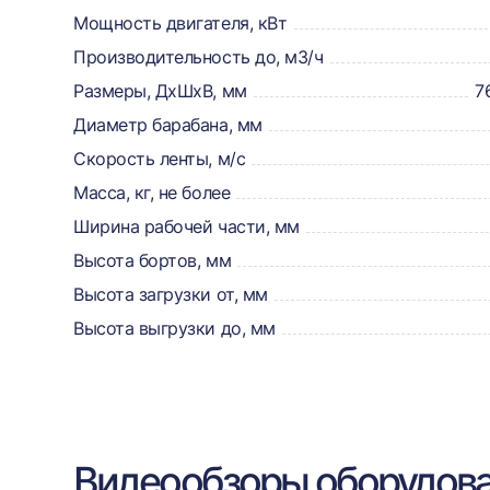
товаре,
Мощность двигателя, кВт
Производительность до, м3/ч
доставке,
Размеры, ДхШхВ, мм
7
отзывах
Диаметр барабана, мм
и
Скорость ленты, м/с
сертификаты
Масса, кг, не более
Ширина рабочей части, мм
Высота бортов, мм
Высота загрузки от, мм
Высота выгрузки до, мм
Видеообзоры оборудов