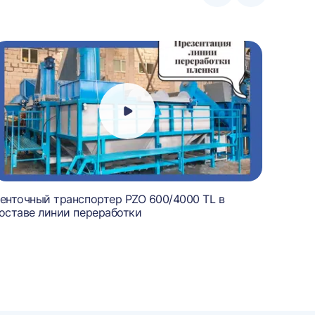
влево
вправо
енточный транспортер PZO 600/4000 TL в
Ленточ
оставе линии переработки
состав