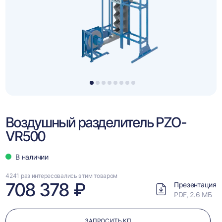
1
2
3
4
5
6
7
8
Воздушный разделитель PZO-
VR500
В наличии
4241 раз интересовались этим товаром
708 378 ₽
Презентация
PDF, 2.6 МБ
ЗАПРОСИТЬ КП