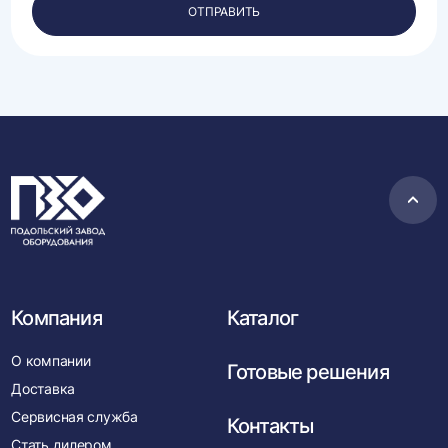
персональных
ОТПРАВИТЬ
данных.
Пере
в
нача
Компания
Каталог
О компании
Готовые решения
Доставка
Сервисная служба
Контакты
Стать дилером