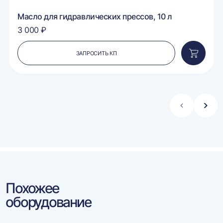
Масло для гидравлических прессов, 10 л
3 000 ₽
ЗАПРОСИТЬ КП
вить
Добавит
в
ину
корзину
Стрелка
Стре
влево
впра
Похожее
оборудование