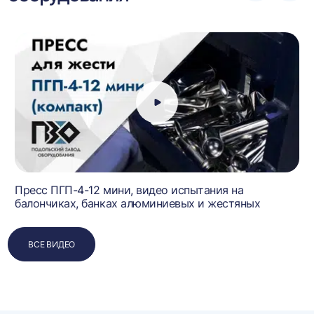
влево
впра
Пресс ПГП-4-12 мини, видео испытания на
балончиках, банках алюминиевых и жестяных
ВСЕ ВИДЕО