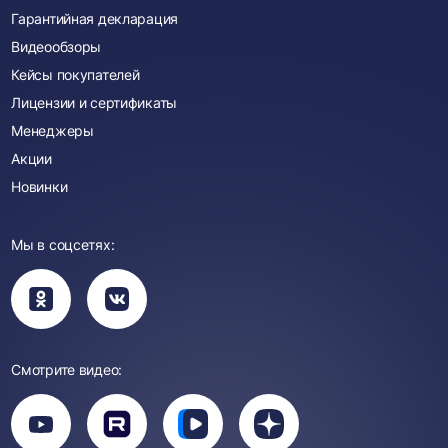
Гарантийная декларация
Видеообзоры
Кейсы покупателей
Лицензии и сертификаты
Менеджеры
Акции
Новинки
Мы в соцсетях:
Вы
Вы
перейдете
перейдете
в
в
группу
группу
Одноклассники
ВКонтакте
Смотрите видео:
Вы
перейдете
Вы
Вы
Вы
на
перейдете
перейдете
перейдете