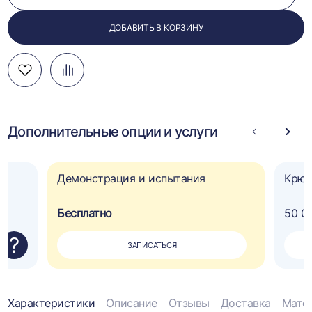
ДОБАВИТЬ В КОРЗИНУ
Добавить
Добавить
Перейти
в
в
к
избранное
сравнение
сравнению
Дополнительные опции и услуги
Стрелка
Стре
влево
впра
Демонстрация и испытания
Крюк
Бесплатно
50 0
?
ЗАПИСАТЬСЯ
Информация
Характеристики
Описание
Отзывы
Доставка
Мате