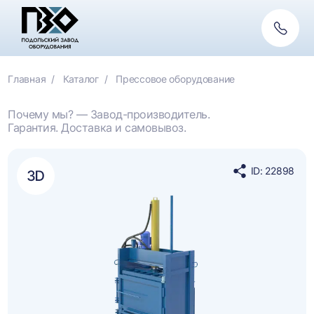
Обратн
связь
Главная
Каталог
Прессовое оборудование
Почему мы? — Завод-производитель.
Гарантия. Доставка и самовывоз.
ID: 22898
Поделиться
в
социальных
сетях