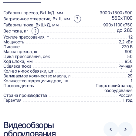
о
товаре,
Габариты пресса, ВхШхД, мм
3000х1500х900
550х1100
Загрузочное отверстие, ВхШ, мм
?
доставке,
Габариты тюка, ВхШхД, мм
900х1100х750
отзывах
до 280
Вес тюка, кг
?
Усилие прессования, т
12
и
Мощность
2,2 кВт
сертификаты
Питание
220 В
Масса пресса, кг
900
Цикл прессования, сек
50
Ход штока, мм
950
Обвязка тюка
Ручная
Кол-во ниток обвязки, шт
4
Заливаемое количество масла, л
29
Количество гидроцилиндров, шт
1
Производитель
Подольский завод
оборудования
Страна производства
Россия
Гарантия
1 год
Видеообзоры
оборудования
Стрелка
Стре