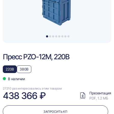
1
2
3
4
5
6
7
8
Пресс PZO-12М, 220В
220В
380В
В наличии
27210 раз интересовались этим товаром
438 366 ₽
Презентация
PDF, 1.2 МБ
ЗАПРОСИТЬ КП