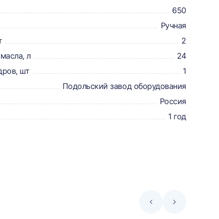
650
Ручная
т
2
масла, л
24
дров, шт
1
Подольский завод оборудования
Россия
1 год
Стрелка
Стрелка
влево
вправо