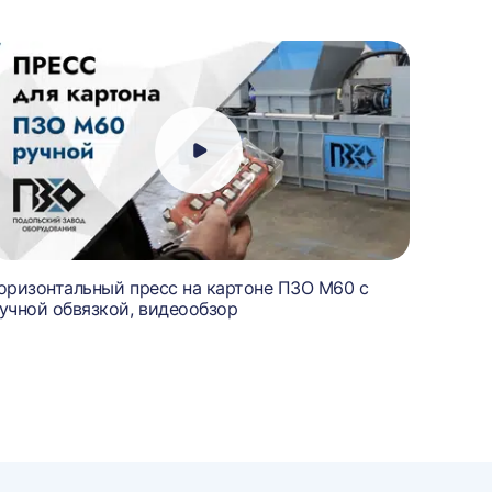
оризонтальный пресс на картоне ПЗО М60 с
Пресс 
учной обвязкой, видеообзор
балонч