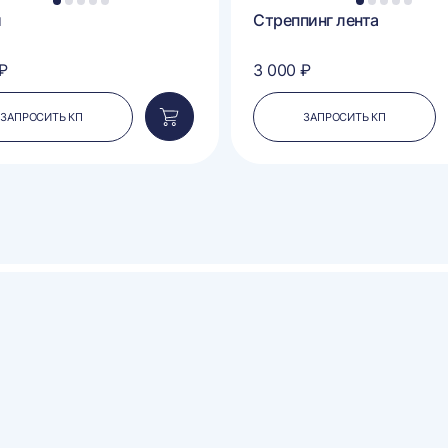
1
2
3
4
5
1
2
3
4
5
и
Стреппинг лента
₽
3 000 ₽
ЗАПРОСИТЬ КП
ЗАПРОСИТЬ КП
Добавить
в
корзину