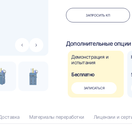
ЗАПРОСИТЬ КП
Дополнительные опции 
Стрелка
Стрелка
влево
вправо
Автоматическое
Демонстрация и
управление
испытания
110 000 ₽
Бесплатно
?
ДОБАВИТЬ
ЗАПИСАТЬСЯ
Доставка
Материалы переработки
Лицензии и сер