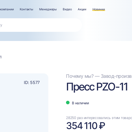
компании
Контакты
Менеджеры
Видео
Акции
Новинки
1
Почему мы? — Завод-произво
ID: 5577
Пресс PZO-11
В наличии
28250 раз интересовались этим товар
354 110 ₽