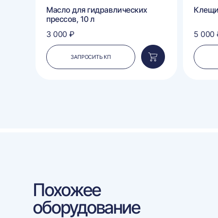
п
Масло для гидравлических
Клещ
прессов, 10 л
3 000 ₽
5 000 
ЗАПРОСИТЬ КП
Добавить
Добавить
в
в
корзину
корзину
Похожее
оборудование