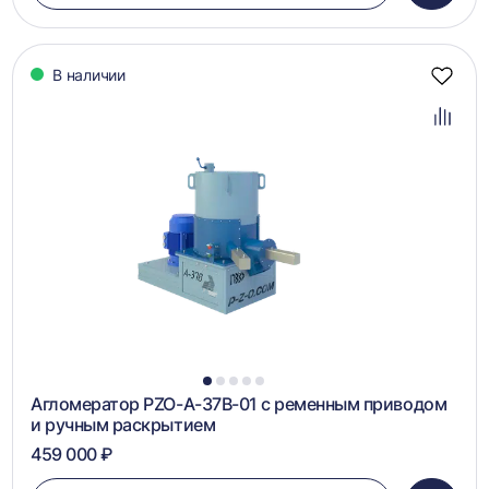
в
корзин
В наличии
Добав
в
избра
Добав
в
сравн
1
2
3
4
5
Агломератор PZO-А-37B-01 с ременным приводом
и ручным раскрытием
459 000 ₽