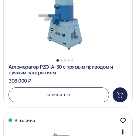
1
2
3
4
5
Агломератор PZO-А-30 с прямым приводом и
ручным раскрытием
306 000 ₽
ЗАПРОСИТЬ КП
Добави
в
корзин
В наличии
Добав
в
избра
Добав