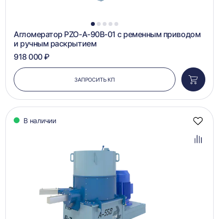
1
2
3
4
5
Агломератор PZO-A-90B-01 с ременным приводом
и ручным раскрытием
918 000 ₽
ЗАПРОСИТЬ КП
Добави
в
корзин
В наличии
Добав
в
избра
Добав
в
сравн