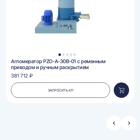
1
2
3
4
5
Агломератор PZO-A-30B-01 с ременным
приводом и ручным раскрытием
381 712 ₽
ЗАПРОСИТЬ КП
вить
Добавит
в
ину
корзину
Стрелка
Стре
влево
впра