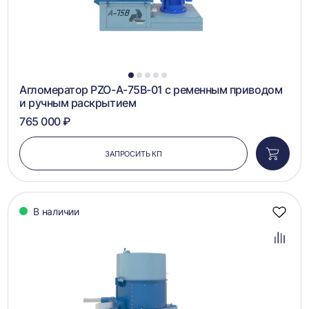
1
2
3
4
5
Агломератор PZO-A-75B-01 с ременным приводом
и ручным раскрытием
765 000 ₽
ЗАПРОСИТЬ КП
Добави
в
корзин
В наличии
Добав
в
избра
Добав
в
сравн