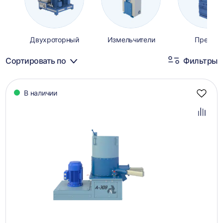
Двухроторный
Измельчители
Прессы
Сортировать по
Фильтры
Каталог
В наличии
товаров
Добав
в
избра
Добав
в
сравн