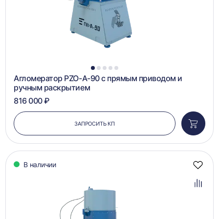
1
2
3
4
5
Агломератор PZO-А-90 с прямым приводом и
ручным раскрытием
816 000 ₽
ЗАПРОСИТЬ КП
Добави
в
корзин
В наличии
Добав
в
избра
Добав
в
сравн