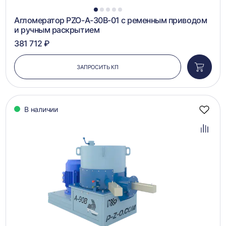
1
2
3
4
5
Агломератор PZO-A-30B-01 с ременным приводом
и ручным раскрытием
381 712 ₽
ЗАПРОСИТЬ КП
Добави
в
корзин
В наличии
Добав
в
избра
Добав
в
сравн