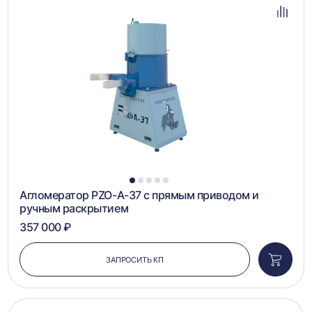
в
избра
Добав
в
сравн
1
2
3
4
5
Агломератор PZO-А-37 с прямым приводом и
ручным раскрытием
357 000 ₽
ЗАПРОСИТЬ КП
Добави
в
корзин