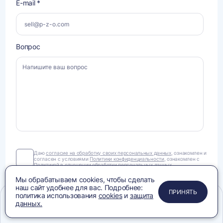
E-mail *
Вопрос
Даю
Даю
согласие на обработку своих персональных данных
, ознакомлен и
согласен с условиями
Политики конфиденциальности
, ознакомлен с
согласие
Политикой в отношении
обработки персональных данных
.
на
обработку
Мы обрабатываем cookies, чтобы сделать
своих
наш сайт удобнее для вас. Подробнее:
ПРИМЕНИТЬ
ЗАКРЫТЬ
ЗАКРЫТЬ
ЗАКРЫТЬ
персональных
ПРИНЯТЬ
политика использования
cookies
и
защита
ОТПРАВИТЬ
данных.
данных.
Меню
Сравнение
Избранное
Корзина
Поиск