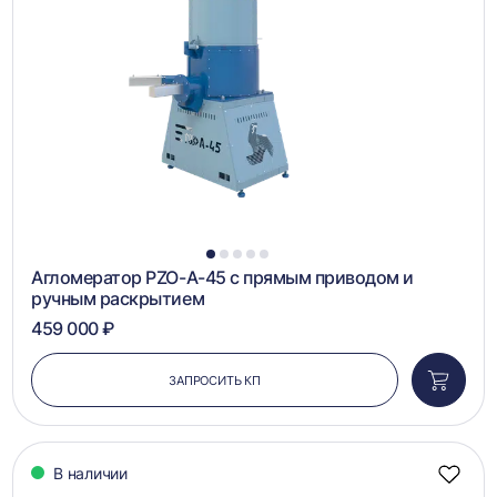
в
сравн
1
2
3
4
5
Агломератор PZO-А-45 с прямым приводом и
ручным раскрытием
459 000 ₽
ЗАПРОСИТЬ КП
Добави
в
корзин
В наличии
Добав