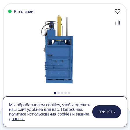
В наличии
Добав
в
избра
Добав
в
сравн
1
2
3
4
5
Пресс PZO-10 SLF (ПГП-10), 220В
Мы обрабатываем cookies, чтобы сделать
355 485 ₽
наш сайт удобнее для вас. Подробнее:
ПРИМЕНИТЬ
ЗАКРЫТЬ
ЗАКРЫТЬ
ЗАКРЫТЬ
ПРИНЯТЬ
политика использования
cookies
и
защита
данных.
ЗАПРОСИТЬ КП
Добави
Меню
Сравнение
Избранное
Корзина
Поиск
в