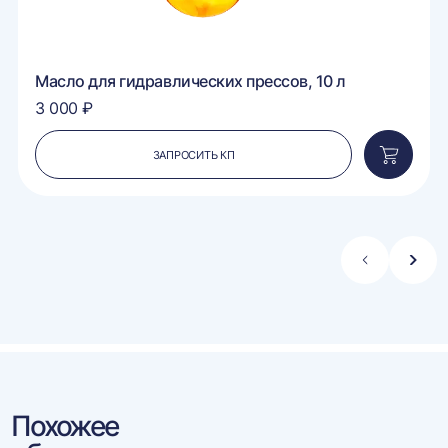
Масло для гидравлических прессов, 10 л
3 000 ₽
ЗАПРОСИТЬ КП
вить
Добавит
в
ину
корзину
Стрелка
Стре
влево
впра
Похожее