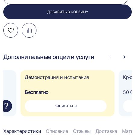
ДОБАВИТЬ В КОРЗИНУ
Добавить
Добавить
Перейти
в
в
к
избранное
сравнение
сравнению
Дополнительные опции и услуги
Стрелка
Стре
влево
впра
Демонстрация и испытания
Крюк
Бесплатно
50 0
?
ЗАПИСАТЬСЯ
Информация
Характеристики
Описание
Отзывы
Доставка
Мате