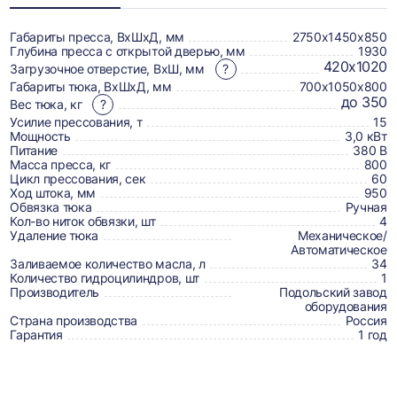
о
товаре,
Габариты пресса, ВхШхД, мм
2750х1450х850
Глубина пресса с открытой дверью, мм
1930
доставке,
420х1020
Загрузочное отверстие, ВхШ, мм
?
отзывах
Габариты тюка, ВхШхД, мм
700х1050х800
до 350
Вес тюка, кг
?
и
Усилие прессования, т
15
сертификаты
Мощность
3,0 кВт
Питание
380 В
Масса пресса, кг
800
Цикл прессования, сек
60
Ход штока, мм
950
Обвязка тюка
Ручная
Кол-во ниток обвязки, шт
4
Удаление тюка
Механическое/
Автоматическое
Заливаемое количество масла, л
34
Количество гидроцилиндров, шт
1
Производитель
Подольский завод
оборудования
Страна производства
Россия
Гарантия
1 год