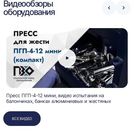
Видеообзоры
оборудования
Стрелка
Стре
влево
впра
Пресс ПГП-4-12 мини, видео испытания на
балончиках, банках алюминиевых и жестяных
ВСЕ ВИДЕО