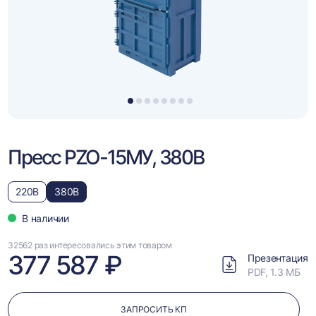
1
2
3
4
5
6
7
8
Пресс PZO-15МУ, 380В
220В
380В
В наличии
32562 раз интересовались этим товаром
377 587 ₽
Презентация
PDF, 1.3 МБ
ЗАПРОСИТЬ КП