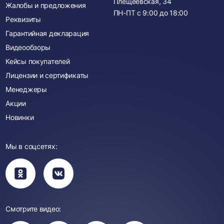
Плещеевская, 34
Жалобы и предложения
ПН-ПТ с
9:00
до
18:00
Реквизиты
Гарантийная декларация
Видеообзоры
Кейсы покупателей
Лицензии и сертификаты
Менеджеры
Акции
Новинки
Мы в соцсетях:
Вы
Вы
перейдете
перейдете
в
в
группу
группу
Одноклассники
ВКонтакте
Смотрите видео: