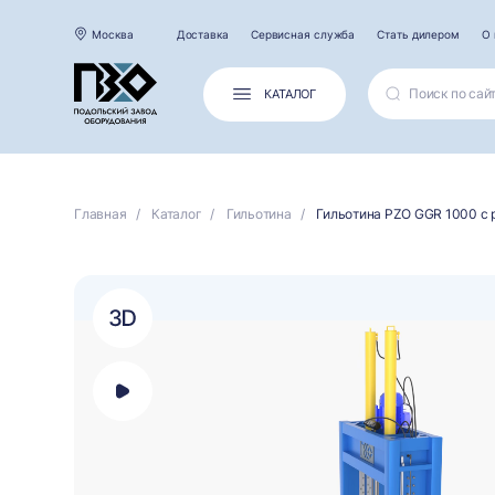
Москва
Доставка
Сервисная служба
Стать дилером
О 
КАТАЛОГ
Главная
Каталог
Гильотина
Гильотина PZO GGR 1000 с 
Открыть
панель
выбора
платформы
для
просмотра