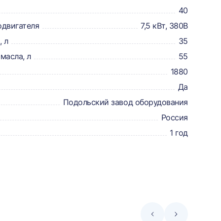
40
одвигателя
7,5 кВт, 380В
 л
35
масла, л
55
1880
Да
Подольский завод оборудования
Россия
1 год
Стрелка
Стрелка