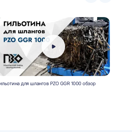
влево
вправо
ильотина для шлангов PZO GGR 1000 обзор
Гильот
работ