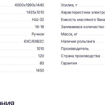
4000x1990x1440
Усилие, т
1435х1010
Характеристики электр
НШ-32
Емкость масляного бака,
16-18
Заливаемое количество 
Ручное
Масса, кг
6ХС/6ХВ2С
Наличие рольганга
1010
Производитель
120
Страна производства
80
Гарантия
1450
ания