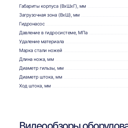
товаре,
Габариты корпуса (ВхШхГ), мм
Загрузочная зона (ВхШ), мм
доставке,
Гидронасос
отзывах
Давление в гидросистеме, МПа
и
Удаление материала
сертификаты
Марка стали ножей
Длина ножа, мм
Диаметр гильзы, мм
Диаметр штока, мм
Ход штока, мм
Видеообзоры оборудов