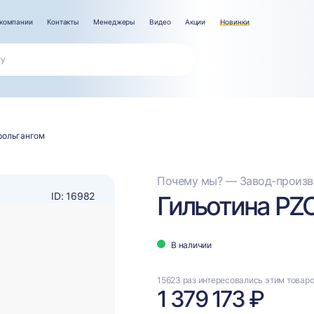
компании
Контакты
Менеджеры
Видео
Акции
Новинки
рольгангом
Почему мы? — Завод-произво
ID: 16982
Гильотина PZO
В наличии
15623 раз интересовались этим товар
1 379 173 ₽