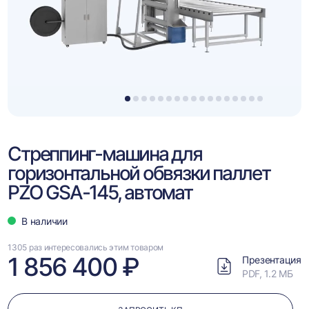
1
2
3
4
5
6
7
8
9
10
11
12
13
14
15
16
17
Стреппинг-машина для
горизонтальной обвязки паллет
PZO GSA-145, автомат
В наличии
1305 раз интересовались этим товаром
1 856 400 ₽
Презентация
PDF, 1.2 МБ