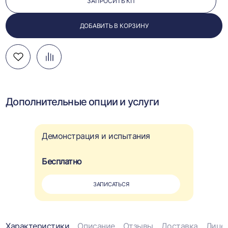
ЗАПРОСИТЬ КП
ДОБАВИТЬ В КОРЗИНУ
Добавить
Добавить
Перейти
в
в
к
избранное
сравнение
сравнению
Дополнительные опции и услуги
Демонстрация и испытания
Бесплатно
ЗАПИСАТЬСЯ
Характеристики
Описание
Отзывы
Доставка
Лице