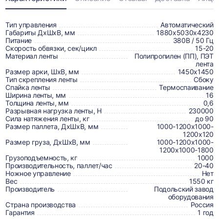
Информация
о
товаре,
Тип управления
Автоматический
Габариты ДхШхВ, мм
1880х5030х4230
доставке,
Питание
380В / 50 Гц
Скорость обвязки, сек/цикл
15-20
отзывах
Материал ленты
Полипропилен (ПП), ПЭТ
лента
и
Размер арки, ШхВ, мм
1450х1450
сертификаты
Тип скрепления ленты
Сбоку
Спайка ленты
Термоспаивание
Ширина ленты, мм
16
Толщина ленты, мм
0,6
Разрывная нагрузка ленты, Н
230000
Сила натяжения ленты, кг
до 90
Размер паллета, ДхШхВ, мм
1000-1200х1000-
1200х120
Размер груза, ДхШхВ, мм
1000-1200х1000-
1200х1000-1800
Грузоподъемность, кг
1000
Производительность, паллет/час
20-40
Ножное управление
Нет
Вес
1550 кг
Производитель
Подольский завод
оборудования
Страна производства
Россия
Гарантия
1 год