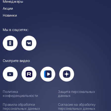
Менеджеры
Акции
Новинки
Мы в соцсетях:
Вы
Вы
перейдете
перейдете
в
в
группу
группу
Одноклассники
ВКонтакте
Смотрите видео:
Вы
перейдете
Вы
Вы
Вы
на
перейдете
перейдете
перейдете
канал
на
на
на
YouTube
канал
канал
канал
Rutube
Вк
Дзен
Политика
Защита персональных
Видео
конфиденциальности
данных
Правила обработки
Согласие на обработку
персональных данных
персональных данных