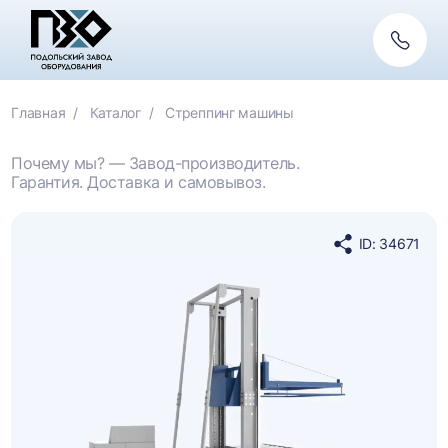
Обратн
связь
Главная
Каталог
Стреппинг машины
Почему мы? — Завод-производитель.
Гарантия. Доставка и самовывоз.
ID: 34671
Поделиться
в
социальных
сетях