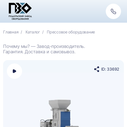
Обратн
связь
Главная
Каталог
Прессовое оборудование
Почему мы? — Завод-производитель.
Гарантия. Доставка и самовывоз.
ID: 33692
Открыть
Поделиться
панель
в
выбора
социальных
платформы
сетях
для
просмотра
видео