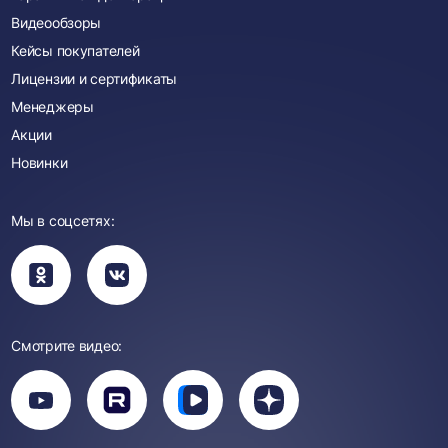
Видеообзоры
Кейсы покупателей
Лицензии и сертификаты
Менеджеры
Акции
Новинки
Мы в соцсетях:
Вы
Вы
перейдете
перейдете
в
в
группу
группу
Одноклассники
ВКонтакте
Смотрите видео:
Вы
перейдете
Вы
Вы
Вы
на
перейдете
перейдете
перейдете
канал
на
на
на
YouTube