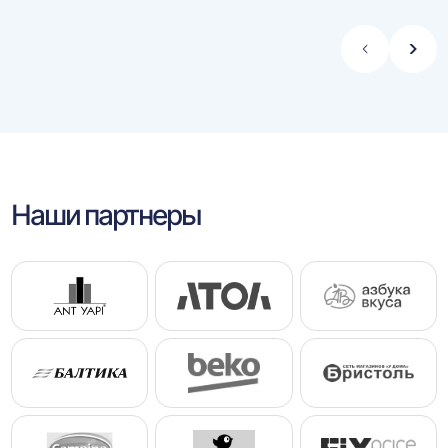
Стрелка
Стре
влево
впра
Наши партнеры