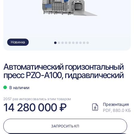
Новинка
1
2
3
4
5
6
7
8
9
10
Автоматический горизонтальный
пресс PZO-A100, гидравлический
В наличии
2057 раз интересовались этим товаром
14 280 000 ₽
Презентация
PDF, 880.0 КБ
ЗАПРОСИТЬ КП