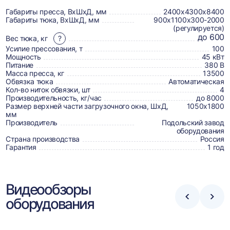
о
товаре,
Габариты пресса, ВхШхД, мм
2400х4300х8400
Габариты тюка, ВхШхД, мм
900х1100х300-2000
доставке,
(регулируется)
до 600
Вес тюка, кг
?
отзывах
Усилие прессования, т
100
и
Мощность
45 кВт
Питание
380 В
сертификаты
Масса пресса, кг
13500
Обвязка тюка
Автоматическая
Кол-во ниток обвязки, шт
4
Производительность, кг/час
до 8000
Размер верхней части загрузочного окна, ШхД,
1050х1800
мм
Производитель
Подольский завод
оборудования
Страна производства
Россия
Гарантия
1 год
Видеообзоры
оборудования
Стрелка
Стре
влево
впра