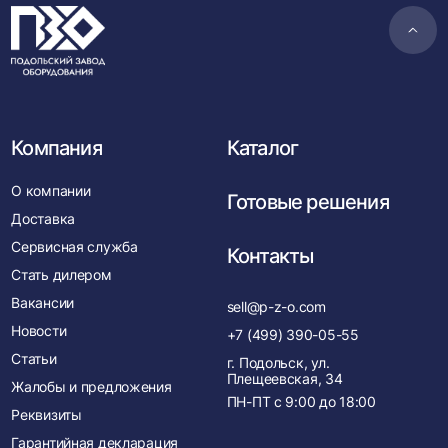
Пере
в
нача
Компания
Каталог
О компании
Готовые решения
Доставка
Сервисная служба
Контакты
Стать дилером
Вакансии
sell@p-z-o.com
Новости
+7 (499) 390-05-55
Статьи
г. Подольск, ул.
Плещеевская, 34
Жалобы и предложения
ПН-ПТ с
9:00
до
18:00
Реквизиты
Гарантийная декларация