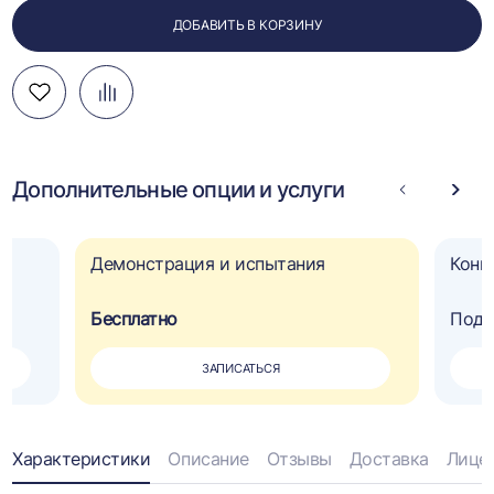
ДОБАВИТЬ В КОРЗИНУ
Добавить
Добавить
Перейти
в
в
к
избранное
сравнение
сравнению
Дополнительные опции и услуги
Стрелка
Стре
влево
впра
Демонстрация и испытания
Конв
Бесплатно
Под 
ЗАПИСАТЬСЯ
Информация
Характеристики
Описание
Отзывы
Доставка
Лице