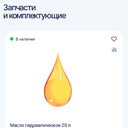
Запчасти
и комплектующие
В наличии
авить
Добави
в
ранное
избран
авить
Добави
в
внение
сравне
Масло гидравлическое 20 л