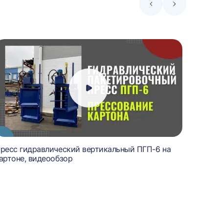
Стрелка
Стрелка
влево
вправо
ресс гидравлический вертикальный ПГП-6 на
Пресс 
артоне, видеообзор
балонч