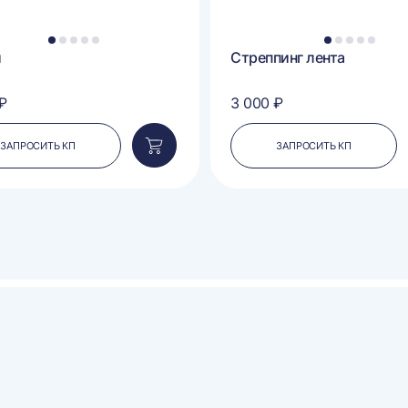
1
2
3
4
5
1
2
3
4
5
и
Стреппинг лента
₽
3 000 ₽
ЗАПРОСИТЬ КП
ЗАПРОСИТЬ КП
Добавить
в
корзину