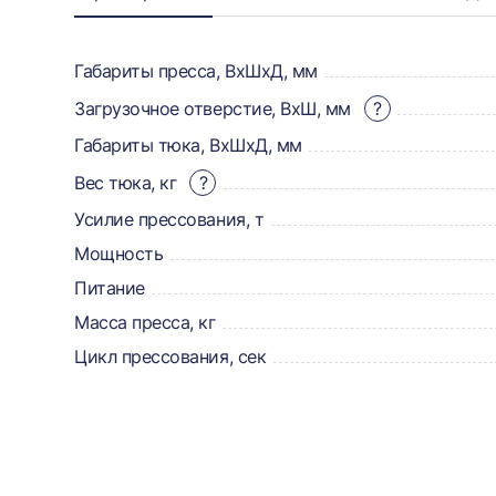
Информация
о
товаре,
Габариты пресса, ВхШхД, мм
доставке,
Загрузочное отверстие, ВхШ, мм
?
Габариты тюка, ВхШхД, мм
отзывах
Вес тюка, кг
?
и
Усилие прессования, т
сертификаты
Мощность
Питание
Масса пресса, кг
Цикл прессования, сек