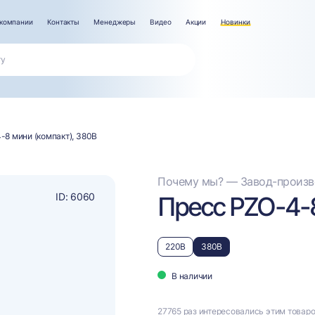
компании
Контакты
Менеджеры
Видео
Акции
Новинки
-8 мини (компакт), 380В
Почему мы? — Завод-произво
ID: 6060
Пресс PZO-4-8
220В
380В
В наличии
27765 раз интересовались этим товар