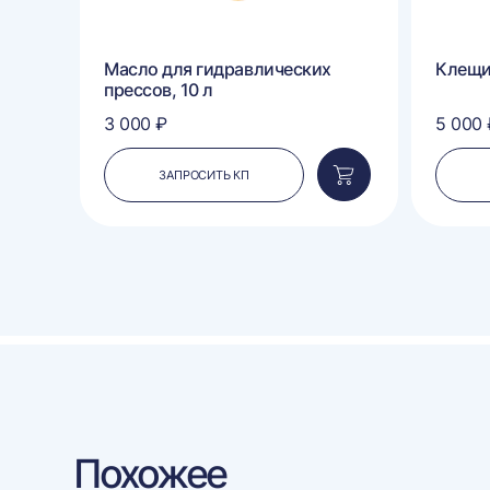
п
Масло для гидравлических
Клещ
прессов, 10 л
3 000 ₽
5 000 
ЗАПРОСИТЬ КП
Добавить
Добавить
в
в
корзину
корзину
Похожее