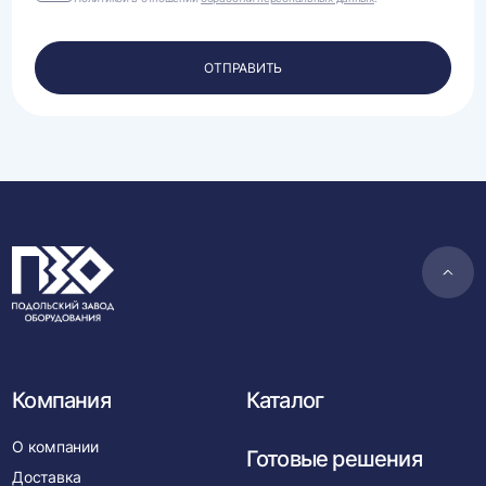
на
обработку
своих
персональных
ОТПРАВИТЬ
данных.
Пере
в
нача
Компания
Каталог
О компании
Готовые решения
Доставка