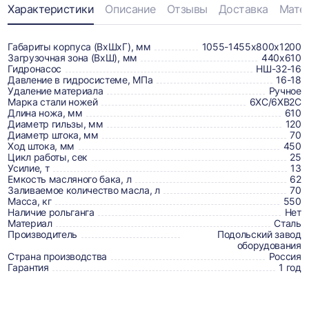
Информация
Характеристики
Описание
Отзывы
Доставка
Мате
о
товаре,
Габариты корпуса (ВхШхГ), мм
1055-1455х800х1200
Загрузочная зона (ВхШ), мм
440х610
доставке,
Гидронасос
НШ-32-16
Давление в гидросистеме, МПа
16-18
отзывах
Удаление материала
Ручное
Марка стали ножей
6ХС/6ХВ2С
и
Длина ножа, мм
610
сертификаты
Диаметр гильзы, мм
120
Диаметр штока, мм
70
Ход штока, мм
450
Цикл работы, сек
25
Усилие, т
13
Емкость масляного бака, л
62
Заливаемое количество масла, л
70
Масса, кг
550
Наличие рольганга
Нет
Материал
Сталь
Производитель
Подольский завод
оборудования
Страна производства
Россия
Гарантия
1 год