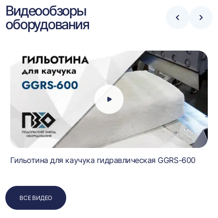
Видеообзоры
оборудования
Стрелка
Стре
влево
впра
Гильотина для каучука гидравлическая GGRS-600
ВСЕ ВИДЕО