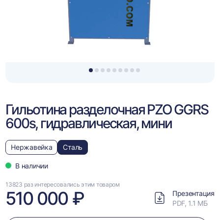
1
2
3
4
5
6
7
8
9
Гильотина разделочная PZO GGRS
600s, гидравлическая, мини
Нержавейка
Сталь
В наличии
13823 раз интересовались этим товаром
510 000 ₽
Презентация
PDF, 1.1 МБ