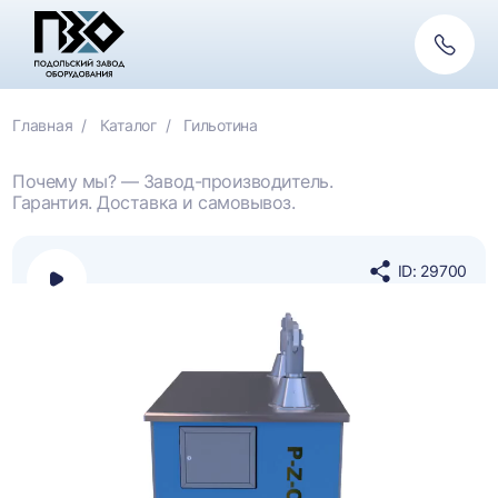
Обратн
связь
Главная
Каталог
Гильотина
Почему мы? — Завод-производитель.
Гарантия. Доставка и самовывоз.
ID: 29700
Открыть
Поделиться
панель
в
выбора
социальных
платформы
сетях
для
просмотра
видео