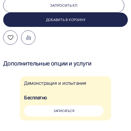
ЗАПРОСИТЬ КП
ДОБАВИТЬ В КОРЗИНУ
Добавить
Добавить
Перейти
в
в
к
избранное
сравнение
сравнению
Дополнительные опции и услуги
Демонстрация и испытания
Бесплатно
ЗАПИСАТЬСЯ