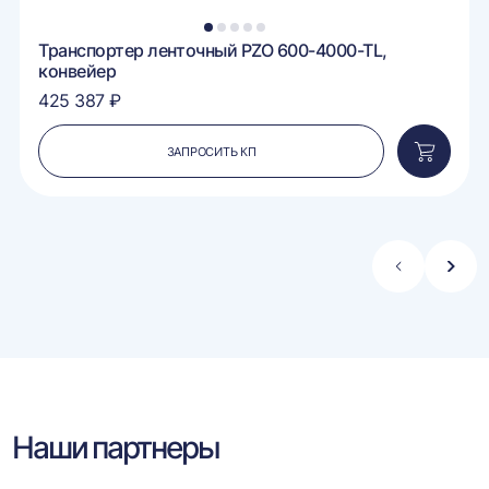
1
2
3
4
5
Транспортер ленточный PZO 600-4000-TL,
конвейер
425 387 ₽
ЗАПРОСИТЬ КП
вить
Добавит
в
ину
корзину
Стрелка
Стре
влево
впра
Наши партнеры