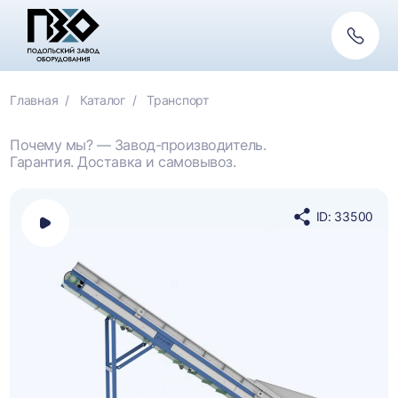
Обратн
связь
Главная
Каталог
Транспорт
Почему мы? — Завод-производитель.
Гарантия. Доставка и самовывоз.
ID: 33500
Открыть
Поделиться
панель
в
выбора
социальных
платформы
сетях
для
просмотра
видео