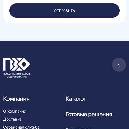
своих
персональных
ОТПРАВИТЬ
данных.
Пере
в
нача
Компания
Каталог
О компании
Готовые решения
Доставка
Сервисная служба