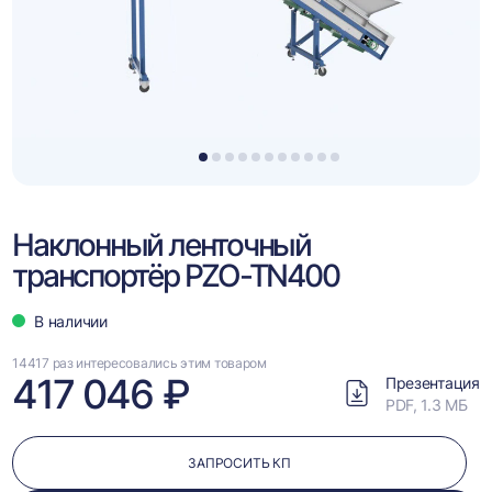
1
2
3
4
5
6
7
8
9
10
11
Наклонный ленточный
транспортёр PZO-TN400
В наличии
14417 раз интересовались этим товаром
417 046 ₽
Презентация
PDF, 1.3 МБ
ЗАПРОСИТЬ КП