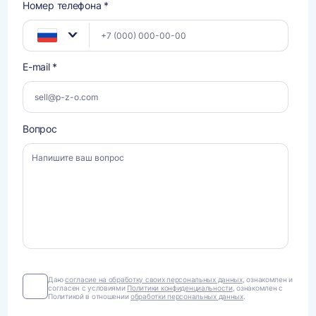
Номер телефона *
E-mail *
Вопрос
Даю
Даю
согласие на обработку своих персональных данных
, ознакомлен и
согласен с условиями
Политики конфиденциальности
, ознакомлен с
согласие
Политикой в отношении
обработки персональных данных
.
на
обработку