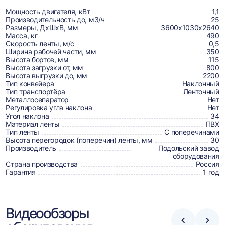
о
товаре,
Мощность двигателя, кВт
1,1
Производительность до, м3/ч
25
доставке,
Размеры, ДхШхВ, мм
3600х1030х2640
Масса, кг
490
отзывах
Скорость ленты, м/с
0,5
Ширина рабочей части, мм
350
и
Высота бортов, мм
115
сертификаты
Высота загрузки от, мм
800
Высота выгрузки до, мм
2200
Тип конвейера
Наклонный
Тип транспортёра
Ленточный
Металлосепаратор
Нет
Регулировка угла наклона
Нет
Угол наклона
34
Материал ленты
ПВХ
Тип ленты
С поперечинами
Высота перегородок (поперечин) ленты, мм
30
Производитель
Подольский завод
оборудования
Страна производства
Россия
Гарантия
1 год
Видеообзоры
Стрелка
Стре