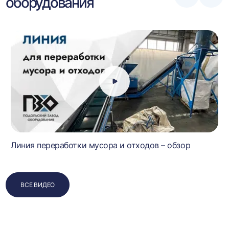
оборудования
влево
впра
Линия переработки мусора и отходов – обзор
ВСЕ ВИДЕО