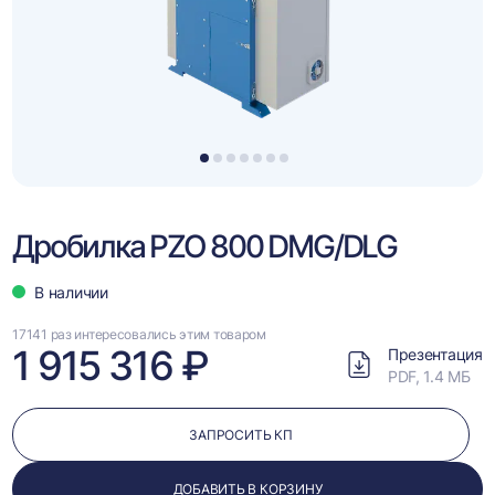
1
2
3
4
5
6
7
Дробилка PZO 800 DMG/DLG
В наличии
17141 раз интересовались этим товаром
1 915 316 ₽
Презентация
PDF, 1.4 МБ
ЗАПРОСИТЬ КП
ДОБАВИТЬ В КОРЗИНУ