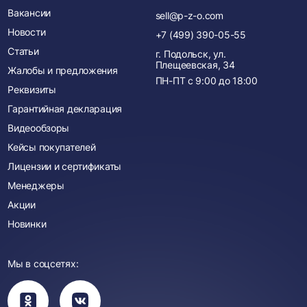
Вакансии
sell@p-z-o.com
Новости
+7 (499) 390-05-55
Статьи
г. Подольск, ул.
Плещеевская, 34
Жалобы и предложения
ПН-ПТ с
9:00
до
18:00
Реквизиты
Гарантийная декларация
Видеообзоры
Кейсы покупателей
Лицензии и сертификаты
Менеджеры
Акции
Новинки
Мы в соцсетях:
Вы
Вы
перейдете
перейдете
в
в