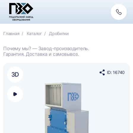
Обратн
связь
Главная
Каталог
Дробилки
Почему мы? — Завод-производитель.
Гарантия. Доставка и самовывоз.
ID: 16740
Поделиться
в
социальных
сетях
Открыть
панель
выбора
платформы
для
просмотра
видео