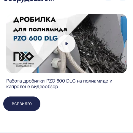
влево
впра
0
Работа дробилки PZO 600 DLG на полиамиде и
капролоне видеообзор
ВСЕ ВИДЕО