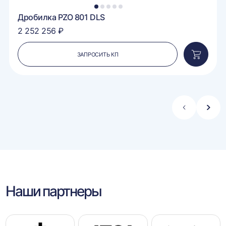
1
2
3
4
5
Дробилка PZO 801 DLS
2 252 256 ₽
ЗАПРОСИТЬ КП
вить
Добавит
в
ину
корзину
Стрелка
Стре
влево
впра
Наши партнеры