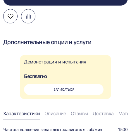
Добавить
Добавить
Перейти
в
в
к
избранное
сравнение
сравнению
Дополнительные опции и услуги
Демонстрация и испытания
Бесплатно
ЗАПИСАТЬСЯ
Информация
Характеристики
Описание
Отзывы
Доставка
Мате
о
Частота вращения вала электродвигателя , об/мин
1500