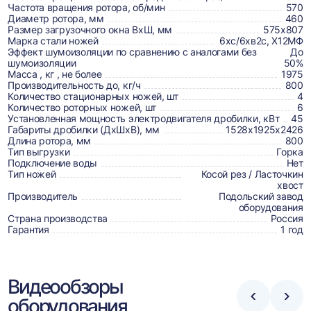
товаре,
Частота вращения ротора, об/мин
570
доставке,
Диаметр ротора, мм
460
Размер загрузочного окна ВхШ, мм
575х807
отзывах
Марка стали ножей
6хс/6хв2с, Х12МФ
Эффект шумоизоляции по сравнению с аналогами без
До
и
шумоизоляции
50%
сертификаты
Масса , кг , не более
1975
Производительность до, кг/ч
800
Количество стационарных ножей, шт
4
Количество роторных ножей, шт
6
Установленная мощность электродвигателя дробилки, кВт
45
Габариты дробилки (ДхШхВ), мм
1528х1925х2426
Длина ротора, мм
800
Тип выгрузки
Горка
Подключение воды
Нет
Тип ножей
Косой рез / Ласточкин
хвост
Производитель
Подольский завод
оборудования
Страна производства
Россия
Гарантия
1 год
Видеообзоры
оборудования
Стрелка
Стре