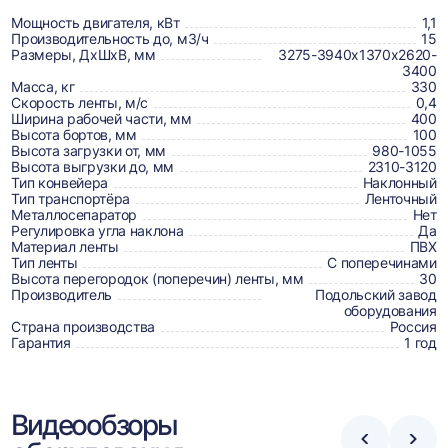
о
товаре,
Мощность двигателя, кВт
1,1
Производительность до, м3/ч
15
доставке,
Размеры, ДхШхВ, мм
3275-3940х1370х2620-
3400
отзывах
Масса, кг
330
Скорость ленты, м/с
0,4
и
Ширина рабочей части, мм
400
сертификаты
Высота бортов, мм
100
Высота загрузки от, мм
980-1055
Высота выгрузки до, мм
2310-3120
Тип конвейера
Наклонный
Тип транспортёра
Ленточный
Металлосепаратор
Нет
Регулировка угла наклона
Да
Материал ленты
ПВХ
Тип ленты
С поперечинами
Высота перегородок (поперечин) ленты, мм
30
Производитель
Подольский завод
оборудования
Страна производства
Россия
Гарантия
1 год
Видеообзоры
Стрелка
Стре