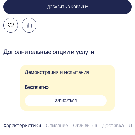
ДОБАВИТЬ В КОРЗИНУ
Добавить
Добавить
Перейти
в
в
к
избранное
сравнение
сравнению
Дополнительные опции и услуги
Демонстрация и испытания
Бесплатно
ЗАПИСАТЬСЯ
Информация
Характеристики
Описание
Отзывы (1)
Доставка
Ли