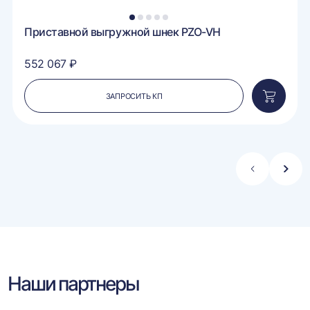
1
2
3
4
5
Приставной выгружной шнек PZO-VH
552 067 ₽
ЗАПРОСИТЬ КП
вить
Добавит
в
ину
корзину
Стрелка
Стре
влево
впра
Наши партнеры