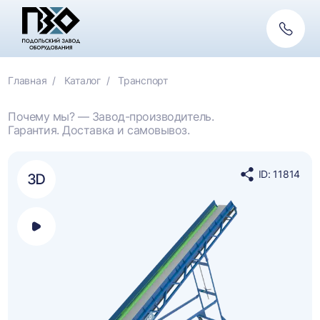
Обратн
связь
Главная
Каталог
Транспорт
Почему мы? — Завод-производитель.
Гарантия. Доставка и самовывоз.
ID: 11814
Поделиться
в
социальных
сетях
Открыть
панель
выбора
платформы
для
просмотра
видео