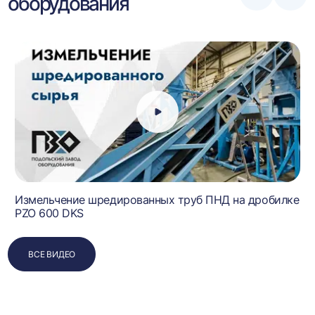
оборудования
влево
впра
Измельчение шредированных труб ПНД на дробилке
PZO 600 DKS
ВСЕ ВИДЕО