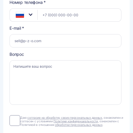
Номер телефона *
E-mail *
Вопрос
Даю
Даю
согласие на обработку своих персональных данных
, ознакомлен и
согласен с условиями
Политики конфиденциальности
, ознакомлен с
согласие
Политикой в отношении
обработки персональных данных
.
на
обработку