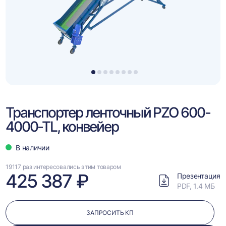
1
2
3
4
5
6
7
8
Транспортер ленточный PZO 600-
4000-TL, конвейер
В наличии
19117 раз интересовались этим товаром
425 387 ₽
Презентация
PDF, 1.4 МБ
ЗАПРОСИТЬ КП