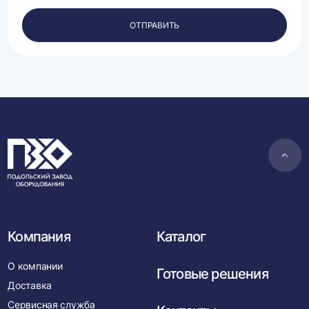
своих
персональных
ОТПРАВИТЬ
данных.
Пере
в
нача
Компания
Каталог
О компании
Готовые решения
Доставка
Сервисная служба