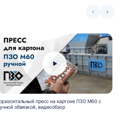
Стрелка
Стрелка
влево
вправо
оризонтальный пресс на картоне ПЗО М60 с
Пресс 
учной обвязкой, видеообзор
картон