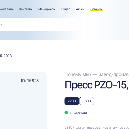
компании
Контакты
Менеджеры
Видео
Акции
Новинки
5, 220В
Почему мы? — Завод-произво
ID: 15828
Пресс PZO-15,
220В
380В
В наличии
28807 раз интересовались этим товар