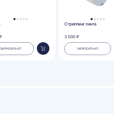
1
2
3
4
5
1
2
3
4
5
и
Стреппинг лента
₽
3 000 ₽
ЗАПРОСИТЬ КП
ЗАПРОСИТЬ КП
Добавить
в
корзину