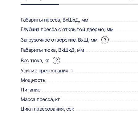
Информация
о
товаре,
Габариты пресса, ВхШхД, мм
Глубина пресса с открытой дверью, мм
доставке,
Загрузочное отверстие, ВхШ, мм
?
отзывах
Габариты тюка, ВхШхД, мм
и
Вес тюка, кг
?
сертификаты
Усилие прессования, т
Мощность
Питание
Масса пресса, кг
Цикл прессования, сек