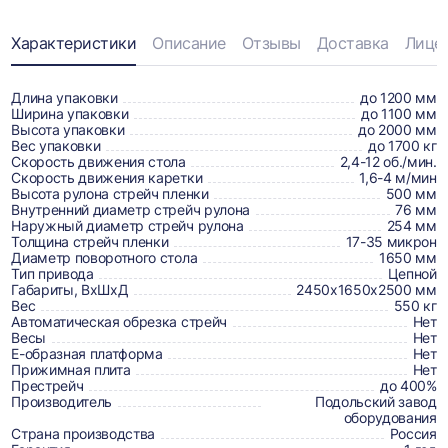
Информация
Характеристики
Описание
Отзывы
Доставка
Лице
о
товаре,
Длина упаковки
до 1200 мм
Ширина упаковки
до 1100 мм
доставке,
Высота упаковки
до 2000 мм
Вес упаковки
до 1700 кг
отзывах
Скорость движения стола
2,4-12 об./мин.
Скорость движения каретки
1,6-4 м/мин
и
Высота рулона стрейч пленки
500 мм
сертификаты
Внутренний диаметр стрейч рулона
76 мм
Наружный диаметр стрейч рулона
254 мм
Толщина стрейч пленки
17-35 микрон
Диаметр поворотного стола
1650 мм
Тип привода
Цепной
Габариты, ВхШхД
2450х1650х2500 мм
Вес
550 кг
Автоматическая обрезка стрейч
Нет
Весы
Нет
Е-образная платформа
Нет
Прижимная плита
Нет
Престрейч
до 400%
Производитель
Подольский завод
оборудования
Страна производства
Россия