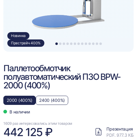
Новинка
Престрейч 400%
1
2
3
4
5
6
7
8
9
10
11
12
13
Паллетообмотчик
полуавтоматический ПЗО BPW-
2000 (400%)
2000 (400%)
2400 (400%)
В наличии
1609 раз интересовались этим товаром
442 125 ₽
Презентация
PDF, 977.3 КБ