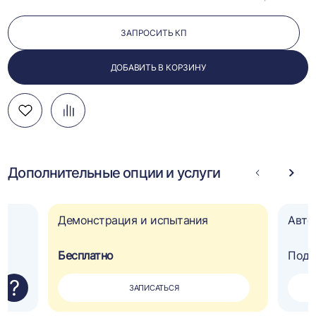
ЗАПРОСИТЬ КП
ДОБАВИТЬ В КОРЗИНУ
Добавить
Добавить
Перейти
в
в
к
избранное
сравнение
сравнению
Дополнительные опции и услуги
Стрелка
Стре
влево
впра
Демонстрация и испытания
Авто
Бесплатно
Под 
?
ЗАПИСАТЬСЯ