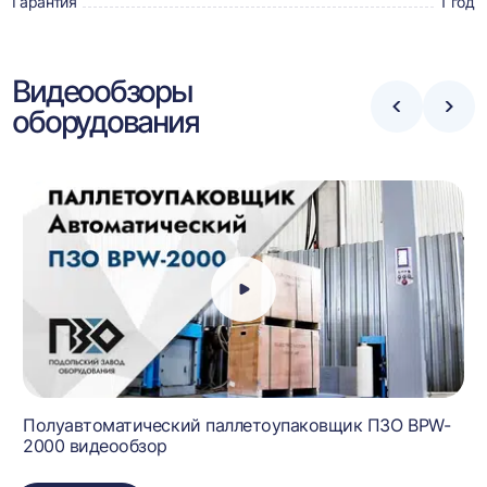
Гарантия
1 год
Видеообзоры
оборудования
Стрелка
Стре
влево
впра
Полуавтоматический паллетоупаковщик ПЗО BPW-
2000 видеообзор