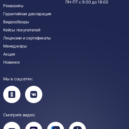
ПН-ПТ с
9:00
до
18:00
Реквизиты
Гарантийная декларация
Видеообзоры
Кейсы покупателей
Лицензии и сертификаты
Менеджеры
Акции
Новинки
Мы в соцсетях:
Вы
Вы
перейдете
перейдете
в
в
группу
группу
Одноклассники
ВКонтакте
Смотрите видео:
Вы
перейдете