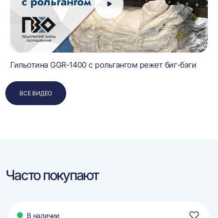
Гильотина GGR-1400 с рольгангом режет биг-бэги
ВСЕ ВИДЕО
Часто покупают
В наличии