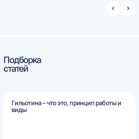
Стрелка
Стре
влево
впра
Подборка
статей
Гильотина – что это, принцип работы и
виды