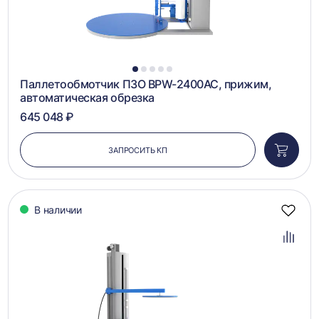
1
2
3
4
5
Паллетообмотчик ПЗО BPW-2400AC, прижим,
автоматическая обрезка
645 048 ₽
ЗАПРОСИТЬ КП
Добави
в
корзин
В наличии
Добав
в
избра
Добав
в
сравн