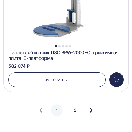
1
2
3
4
5
Паллетообмотчик ПЗО BPW-2000EC, прижимная
плита, Е-платформа
582 074 ₽
ЗАПРОСИТЬ КП
Добави
в
корзин
1
2
Следующая
страница