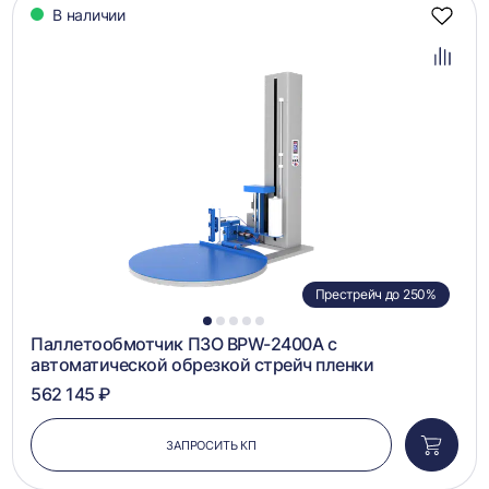
В наличии
Добав
в
избра
Добав
в
сравн
Престрейч до 250%
1
2
3
4
5
Паллетообмотчик ПЗО BPW-2400A с
автоматической обрезкой стрейч пленки
562 145 ₽
ЗАПРОСИТЬ КП
Добави
в