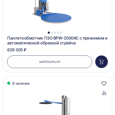
1
2
3
4
5
Паллетообмотчик ПЗО BPW-2000AC с прижимом и
автоматической обрезкой стрейча
629 305 ₽
ЗАПРОСИТЬ КП
Добави
в
корзин
В наличии
Добав
в
избра
Добав
в
сравн