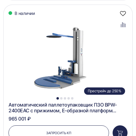
корзин
В наличии
Добав
в
избра
Добав
в
сравн
Престрейч до 250%
1
2
3
4
5
Автоматический паллетоупаковщик ПЗО BPW-
2400ЕАС с прижимом, Е-образной платформ…
965 001 ₽
ЗАПРОСИТЬ КП
Добави