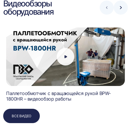
Видеообзоры
оборудования
Стрелка
Стре
влево
впра
Паллетообмотчик с вращающейся рукой BPW-
1800HR – видеообзор работы
ВСЕ ВИДЕО