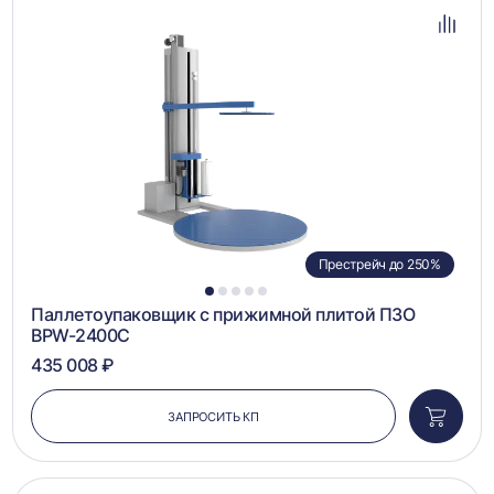
в
избра
Добав
в
сравн
Престрейч до 250%
1
2
3
4
5
Паллетоупаковщик с прижимной плитой ПЗО
BPW-2400C
435 008 ₽
ЗАПРОСИТЬ КП
Добави
в
корзин