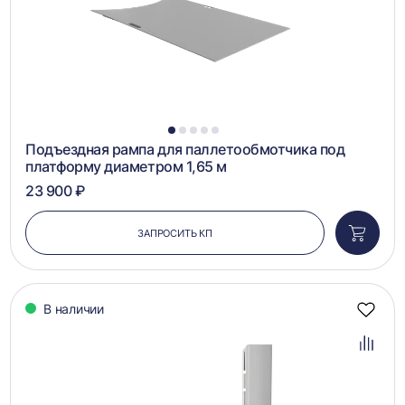
1
2
3
4
5
Подъездная рампа для паллетообмотчика под
платформу диаметром 1,65 м
23 900 ₽
ЗАПРОСИТЬ КП
Добави
в
корзин
В наличии
Добав
в
избра
Добав
в
сравн