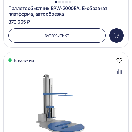
1
2
3
4
5
Паллетообмотчик BPW-2000EA, Е-образная
платформа, автообрезка
870 665 ₽
ЗАПРОСИТЬ КП
Добави
в
корзин
В наличии
Добав
в
избра
Добав
в
сравн