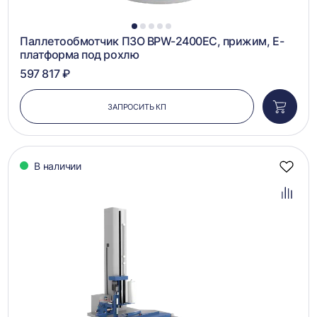
1
2
3
4
5
Паллетообмотчик ПЗО BPW-2400EC, прижим, Е-
платформа под рохлю
597 817 ₽
ЗАПРОСИТЬ КП
Добави
в
корзин
В наличии
Добав
в
избра
Добав
в
сравн