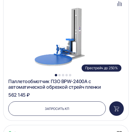
избра
Добав
в
сравн
Престрейч до 250%
1
2
3
4
5
Паллетообмотчик ПЗО BPW-2400A с
автоматической обрезкой стрейч пленки
562 145 ₽
ЗАПРОСИТЬ КП
Добави
в
корзин