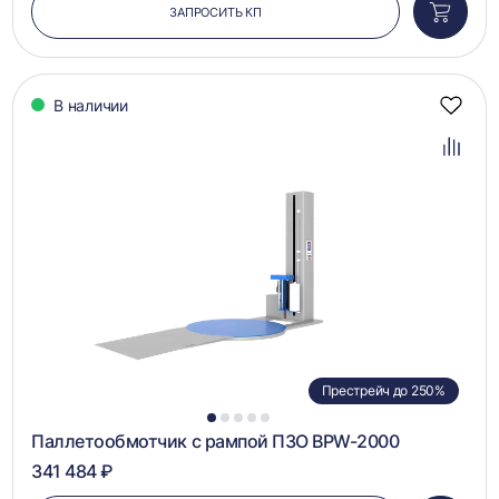
ЗАПРОСИТЬ КП
Добави
в
корзин
В наличии
Добав
в
избра
Добав
в
сравн
Престрейч до 250%
1
2
3
4
5
Паллетообмотчик с рампой ПЗО BPW-2000
341 484 ₽