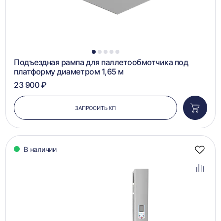
1
2
3
4
5
Подъездная рампа для паллетообмотчика под
платформу диаметром 1,65 м
23 900 ₽
ЗАПРОСИТЬ КП
Добави
в
корзин
В наличии
Добав
в
избра
Добав
в
сравн