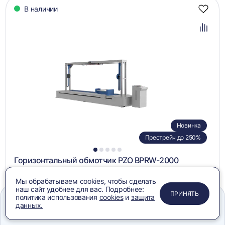
В наличии
Добав
в
избра
Добав
в
сравн
Новинка
Престрейч до 250%
1
2
3
4
5
Горизонтальный обмотчик PZO BPRW-2000
714 000 ₽
Мы обрабатываем cookies, чтобы сделать
наш сайт удобнее для вас. Подробнее:
ПРИМЕНИТЬ
ЗАКРЫТЬ
ЗАКРЫТЬ
ЗАКРЫТЬ
ПРИНЯТЬ
политика использования
cookies
и
защита
ЗАПРОСИТЬ КП
Добави
данных.
в
Меню
Сравнение
Избранное
Корзина
Поиск
корзин