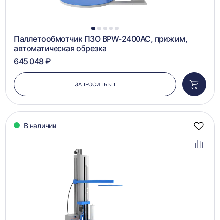
1
2
3
4
5
Паллетообмотчик ПЗО BPW-2400AC, прижим,
автоматическая обрезка
645 048 ₽
ЗАПРОСИТЬ КП
Добави
в
корзин
В наличии
Добав
в
избра
Добав
в
сравн