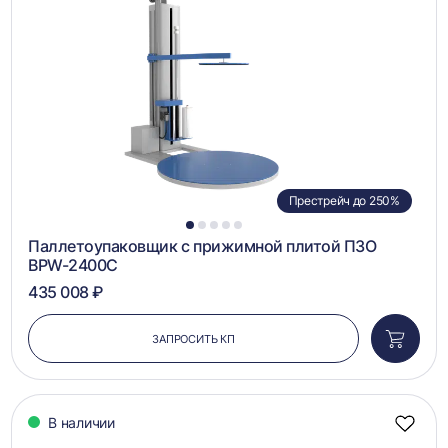
в
сравн
Престрейч до 250%
1
2
3
4
5
Паллетоупаковщик с прижимной плитой ПЗО
BPW-2400C
435 008 ₽
ЗАПРОСИТЬ КП
Добави
в
корзин
В наличии
Добав
в