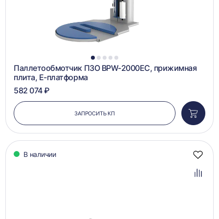
1
2
3
4
5
Паллетообмотчик ПЗО BPW-2000EC, прижимная
плита, Е-платформа
582 074 ₽
ЗАПРОСИТЬ КП
Добави
в
корзин
В наличии
Добав
в
избра
Добав
в
сравн