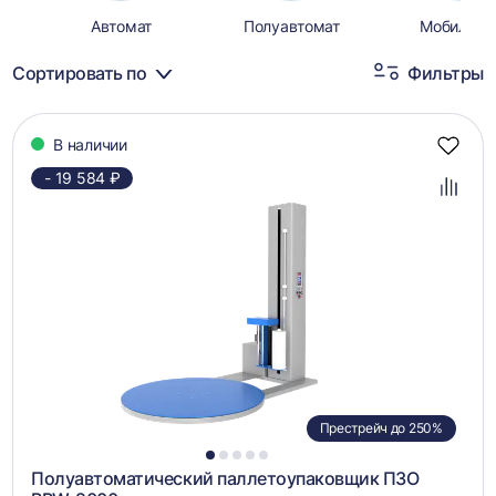
Автомат
Полуавтомат
Мобильны
Сортировать по
Фильтры
Каталог
В наличии
товаров
Добав
в
- 19 584 ₽
избра
Добав
в
сравн
Престрейч до 250%
1
2
3
4
5
Полуавтоматический паллетоупаковщик ПЗО