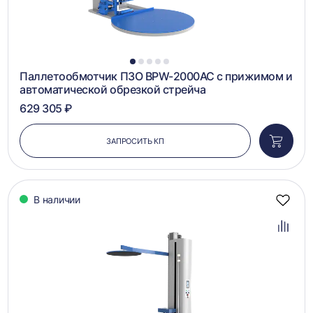
1
2
3
4
5
Паллетообмотчик ПЗО BPW-2000AC с прижимом и
автоматической обрезкой стрейча
629 305 ₽
ЗАПРОСИТЬ КП
Добави
в
корзин
В наличии
Добав
в
избра
Добав
в
сравн