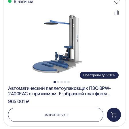
В наличии
Добав
в
избра
Добав
в
сравн
Престрейч до 250%
1
2
3
4
5
Автоматический паллетоупаковщик ПЗО BPW-
2400ЕАС с прижимом, Е-образной платформ…
965 001 ₽
ЗАПРОСИТЬ КП
Добави
в
корзин