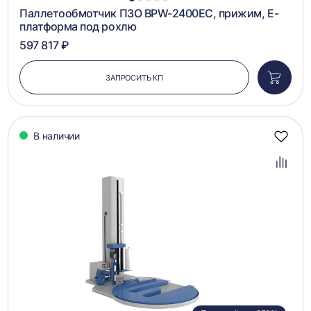
1
2
3
4
5
Паллетообмотчик ПЗО BPW-2400EC, прижим, Е-
платформа под рохлю
597 817 ₽
ЗАПРОСИТЬ КП
Добави
в
корзин
В наличии
Добав
в
избра
Добав
в
сравн