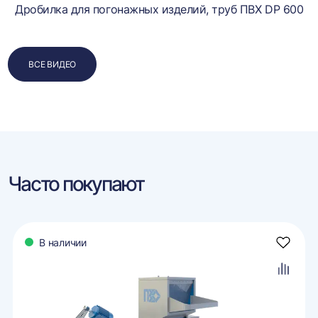
Дробилка для погонажных изделий, труб ПВХ DP 600
ВСЕ ВИДЕО
Часто покупают
В наличии
авить
Добави
в
ранное
избран
авить
Добави
в
внение
сравне