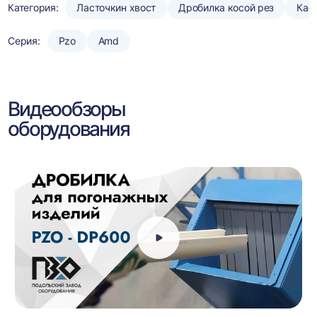
Категория:
Ласточкин хвост
Дробилка косой рез
Кас
Серия:
Pzo
Amd
Видеообзоры
оборудования