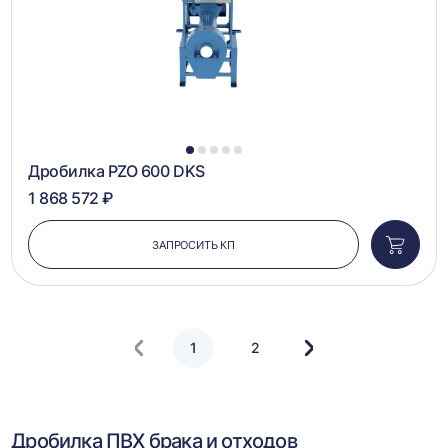
1
2
3
4
5
Дробилка PZO 600 DKS
1 868 572 ₽
ЗАПРОСИТЬ КП
Добави
в
корзин
1
2
Следующая
страница
Дробилка ПВХ брака и отходов