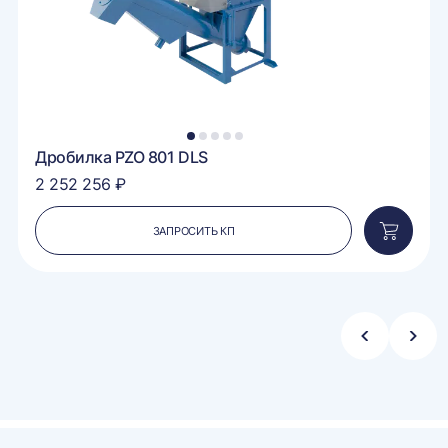
1
2
3
4
5
Дробилка PZO 801 DLS
2 252 256 ₽
ЗАПРОСИТЬ КП
вить
Добавит
в
ину
корзину
Стрелка
Стре
влево
впра