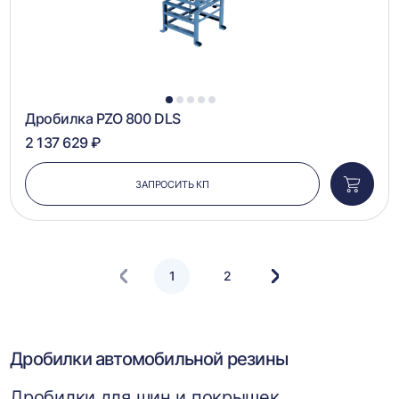
1
2
3
4
5
Дробилка PZO 800 DLS
2 137 629 ₽
ЗАПРОСИТЬ КП
Добави
в
корзин
1
2
Следующая
страница
Дробилки автомобильной резины
Дробилки для шин и покрышек