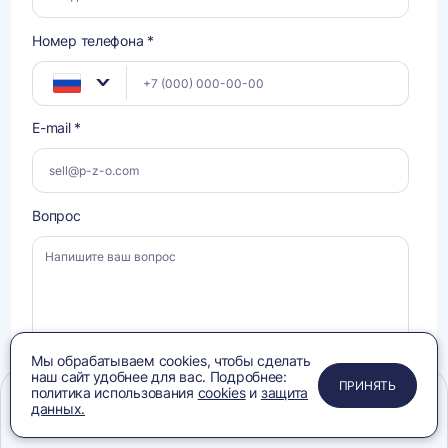
Номер телефона *
E-mail *
Вопрос
Мы обрабатываем cookies, чтобы сделать
наш сайт удобнее для вас. Подробнее:
ПРИМЕНИТЬ
ЗАКРЫТЬ
ЗАКРЫТЬ
ЗАКРЫТЬ
ПРИНЯТЬ
политика использования
cookies
и
защита
данных.
Даю
Меню
Сравнение
Избранное
Корзина
Поиск
Даю
согласие на обработку своих персональных данных
, ознакомлен и
согласен с условиями
Политики конфиденциальности
, ознакомлен с
согласие