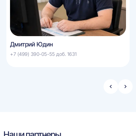
Дмитрий Юдин
+7 (499) 390-05-55 доб. 1631
Стрелка
Стре
влево
впра
Наши партнеры