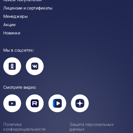
Лицензии и сертификаты
Менеджеры
Акции
Новинки
Мы в соцсетях:
Вы
Вы
перейдете
перейдете
в
в
группу
группу
Одноклассники
ВКонтакте
Смотрите видео:
Вы
перейдете
Вы
Вы
Вы
на
перейдете
перейдете
перейдете
канал
на
на
на
YouTube
канал
канал
канал
Rutube
Вк
Дзен
Политика
Защита персональных
Видео
конфиденциальности
данных