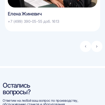
Елена Жиневич
+7 (499) 390-05-55 доб. 1613
Стрелка
Стре
влево
впра
Остались
вопросы?
Ответим на любой ваш вопрос по производству,
обслуживанию станков и оборудования.