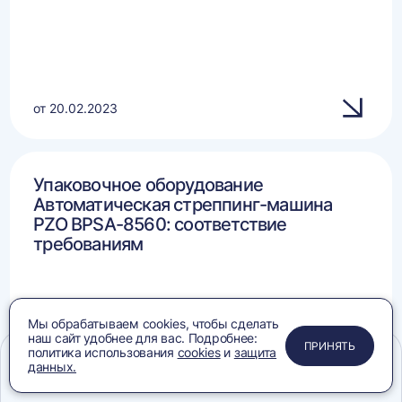
от 20.02.2023
Упаковочное оборудование
Автоматическая стреппинг-машина
PZO BPSA-8560: соответствие
требованиям
Мы обрабатываем cookies, чтобы сделать
наш сайт удобнее для вас. Подробнее:
ПРИМЕНИТЬ
ЗАКРЫТЬ
ЗАКРЫТЬ
ЗАКРЫТЬ
ПРИНЯТЬ
политика использования
cookies
и
защита
данных.
Меню
Сравнение
Избранное
Корзина
Поиск
от 09.12.2024