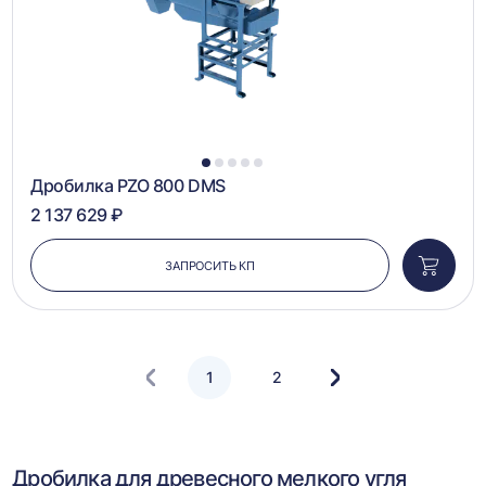
1
2
3
4
5
Дробилка PZO 800 DMS
2 137 629 ₽
ЗАПРОСИТЬ КП
Добави
в
корзин
1
2
Следующая
страница
Дробилка для древесного мелкого угля