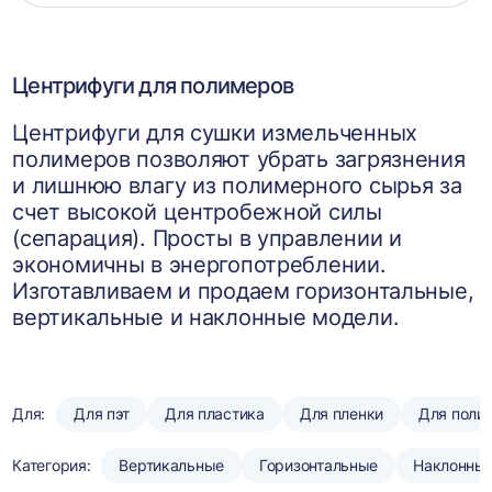
корзин
Центрифуги для полимеров
Центрифуги для сушки измельченных
полимеров позволяют убрать загрязнения
и лишнюю влагу из полимерного сырья за
счет высокой центробежной силы
(сепарация). Просты в управлении и
экономичны в энергопотреблении.
Изготавливаем и продаем горизонтальные,
вертикальные и наклонные модели.
Для:
Для пэт
Для пластика
Для пленки
Для поли
Категория:
Вертикальные
Горизонтальные
Наклонны